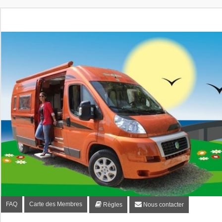
Fourgon-plaisir.com
Forum de conseils et d'entraide des utilisateurs de fourgo
FAQ
Carte des Membres
Règles
Nous contacter