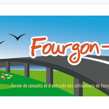
ns, fourgons aménagés, vans et de camping-car. Partagez votre expérie