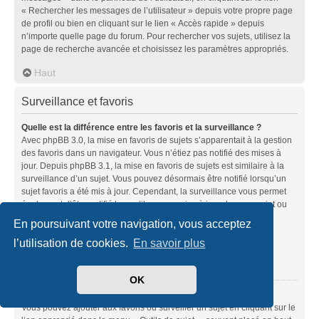
« Rechercher les messages de l’utilisateur » depuis votre propre page
de profil ou bien en cliquant sur le lien « Accès rapide » depuis
n’importe quelle page du forum. Pour rechercher vos sujets, utilisez la
page de recherche avancée et choisissez les paramètres appropriés.
Haut
Surveillance et favoris
Quelle est la différence entre les favoris et la surveillance ?
Avec phpBB 3.0, la mise en favoris de sujets s’apparentait à la gestion
des favoris dans un navigateur. Vous n’étiez pas notifié des mises à
jour. Depuis phpBB 3.1, la mise en favoris de sujets est similaire à la
surveillance d’un sujet. Vous pouvez désormais être notifié lorsqu’un
sujet favoris a été mis à jour. Cependant, la surveillance vous permet
également d’être notifié lorsqu’il y a une mise à jour dans un sujet ou
un forum. Les options de notifications pour les favoris et les
En poursuivant votre navigation, vous acceptez
surveillances peuvent être configurées depuis le panneau de
l’utilisation de cookies.
En savoir plus
l’utilisateur dans l’onglet « Préférences du forum ».
Haut
OK
Comment mettre en favoris ou surveiller des sujets ?
Vous pouvez ajouter aux favoris ou surveiller un sujet en cliquant sur le