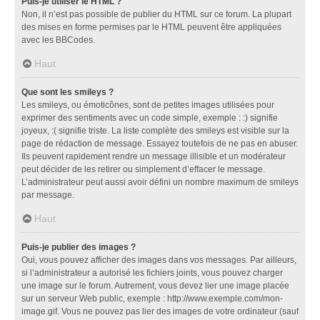
Puis-je utiliser le HTML ?
Non, il n’est pas possible de publier du HTML sur ce forum. La plupart
des mises en forme permises par le HTML peuvent être appliquées
avec les BBCodes.
Haut
Que sont les smileys ?
Les smileys, ou émoticônes, sont de petites images utilisées pour
exprimer des sentiments avec un code simple, exemple : :) signifie
joyeux, :( signifie triste. La liste complète des smileys est visible sur la
page de rédaction de message. Essayez toutefois de ne pas en abuser.
Ils peuvent rapidement rendre un message illisible et un modérateur
peut décider de les retirer ou simplement d’effacer le message.
L’administrateur peut aussi avoir défini un nombre maximum de smileys
par message.
Haut
Puis-je publier des images ?
Oui, vous pouvez afficher des images dans vos messages. Par ailleurs,
si l’administrateur a autorisé les fichiers joints, vous pouvez charger
une image sur le forum. Autrement, vous devez lier une image placée
sur un serveur Web public, exemple : http://www.exemple.com/mon-
image.gif. Vous ne pouvez pas lier des images de votre ordinateur (sauf