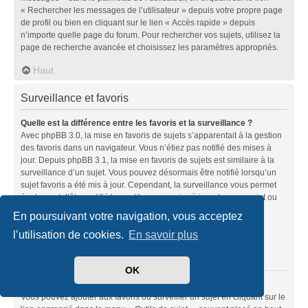
« Rechercher les messages de l’utilisateur » depuis votre propre page
de profil ou bien en cliquant sur le lien « Accès rapide » depuis
n’importe quelle page du forum. Pour rechercher vos sujets, utilisez la
page de recherche avancée et choisissez les paramètres appropriés.
Haut
Surveillance et favoris
Quelle est la différence entre les favoris et la surveillance ?
Avec phpBB 3.0, la mise en favoris de sujets s’apparentait à la gestion
des favoris dans un navigateur. Vous n’étiez pas notifié des mises à
jour. Depuis phpBB 3.1, la mise en favoris de sujets est similaire à la
surveillance d’un sujet. Vous pouvez désormais être notifié lorsqu’un
sujet favoris a été mis à jour. Cependant, la surveillance vous permet
également d’être notifié lorsqu’il y a une mise à jour dans un sujet ou
un forum. Les options de notifications pour les favoris et les
En poursuivant votre navigation, vous acceptez
surveillances peuvent être configurées depuis le panneau de
l’utilisation de cookies.
En savoir plus
l’utilisateur dans l’onglet « Préférences du forum ».
Haut
OK
Comment mettre en favoris ou surveiller des sujets ?
Vous pouvez ajouter aux favoris ou surveiller un sujet en cliquant sur le