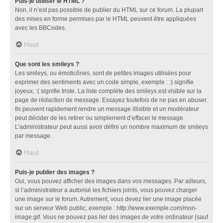
Puis-je utiliser le HTML ?
Non, il n’est pas possible de publier du HTML sur ce forum. La plupart
des mises en forme permises par le HTML peuvent être appliquées
avec les BBCodes.
Haut
Que sont les smileys ?
Les smileys, ou émoticônes, sont de petites images utilisées pour
exprimer des sentiments avec un code simple, exemple : :) signifie
joyeux, :( signifie triste. La liste complète des smileys est visible sur la
page de rédaction de message. Essayez toutefois de ne pas en abuser.
Ils peuvent rapidement rendre un message illisible et un modérateur
peut décider de les retirer ou simplement d’effacer le message.
L’administrateur peut aussi avoir défini un nombre maximum de smileys
par message.
Haut
Puis-je publier des images ?
Oui, vous pouvez afficher des images dans vos messages. Par ailleurs,
si l’administrateur a autorisé les fichiers joints, vous pouvez charger
une image sur le forum. Autrement, vous devez lier une image placée
sur un serveur Web public, exemple : http://www.exemple.com/mon-
image.gif. Vous ne pouvez pas lier des images de votre ordinateur (sauf