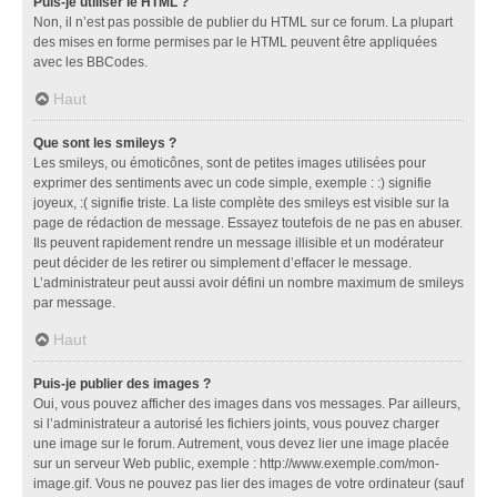
Puis-je utiliser le HTML ?
Non, il n’est pas possible de publier du HTML sur ce forum. La plupart
des mises en forme permises par le HTML peuvent être appliquées
avec les BBCodes.
Haut
Que sont les smileys ?
Les smileys, ou émoticônes, sont de petites images utilisées pour
exprimer des sentiments avec un code simple, exemple : :) signifie
joyeux, :( signifie triste. La liste complète des smileys est visible sur la
page de rédaction de message. Essayez toutefois de ne pas en abuser.
Ils peuvent rapidement rendre un message illisible et un modérateur
peut décider de les retirer ou simplement d’effacer le message.
L’administrateur peut aussi avoir défini un nombre maximum de smileys
par message.
Haut
Puis-je publier des images ?
Oui, vous pouvez afficher des images dans vos messages. Par ailleurs,
si l’administrateur a autorisé les fichiers joints, vous pouvez charger
une image sur le forum. Autrement, vous devez lier une image placée
sur un serveur Web public, exemple : http://www.exemple.com/mon-
image.gif. Vous ne pouvez pas lier des images de votre ordinateur (sauf