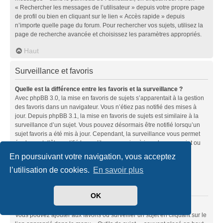
« Rechercher les messages de l’utilisateur » depuis votre propre page
de profil ou bien en cliquant sur le lien « Accès rapide » depuis
n’importe quelle page du forum. Pour rechercher vos sujets, utilisez la
page de recherche avancée et choisissez les paramètres appropriés.
Haut
Surveillance et favoris
Quelle est la différence entre les favoris et la surveillance ?
Avec phpBB 3.0, la mise en favoris de sujets s’apparentait à la gestion
des favoris dans un navigateur. Vous n’étiez pas notifié des mises à
jour. Depuis phpBB 3.1, la mise en favoris de sujets est similaire à la
surveillance d’un sujet. Vous pouvez désormais être notifié lorsqu’un
sujet favoris a été mis à jour. Cependant, la surveillance vous permet
également d’être notifié lorsqu’il y a une mise à jour dans un sujet ou
un forum. Les options de notifications pour les favoris et les
En poursuivant votre navigation, vous acceptez
surveillances peuvent être configurées depuis le panneau de
l’utilisation de cookies.
En savoir plus
l’utilisateur dans l’onglet « Préférences du forum ».
Haut
OK
Comment mettre en favoris ou surveiller des sujets ?
Vous pouvez ajouter aux favoris ou surveiller un sujet en cliquant sur le