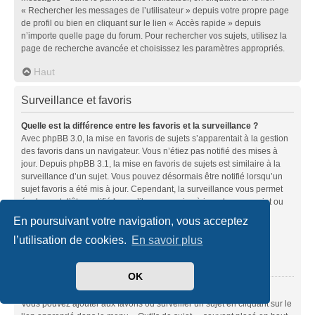
« Rechercher les messages de l’utilisateur » depuis votre propre page
de profil ou bien en cliquant sur le lien « Accès rapide » depuis
n’importe quelle page du forum. Pour rechercher vos sujets, utilisez la
page de recherche avancée et choisissez les paramètres appropriés.
Haut
Surveillance et favoris
Quelle est la différence entre les favoris et la surveillance ?
Avec phpBB 3.0, la mise en favoris de sujets s’apparentait à la gestion
des favoris dans un navigateur. Vous n’étiez pas notifié des mises à
jour. Depuis phpBB 3.1, la mise en favoris de sujets est similaire à la
surveillance d’un sujet. Vous pouvez désormais être notifié lorsqu’un
sujet favoris a été mis à jour. Cependant, la surveillance vous permet
également d’être notifié lorsqu’il y a une mise à jour dans un sujet ou
un forum. Les options de notifications pour les favoris et les
En poursuivant votre navigation, vous acceptez
surveillances peuvent être configurées depuis le panneau de
l’utilisation de cookies.
En savoir plus
l’utilisateur dans l’onglet « Préférences du forum ».
Haut
OK
Comment mettre en favoris ou surveiller des sujets ?
Vous pouvez ajouter aux favoris ou surveiller un sujet en cliquant sur le