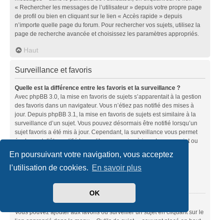
« Rechercher les messages de l’utilisateur » depuis votre propre page
de profil ou bien en cliquant sur le lien « Accès rapide » depuis
n’importe quelle page du forum. Pour rechercher vos sujets, utilisez la
page de recherche avancée et choisissez les paramètres appropriés.
Haut
Surveillance et favoris
Quelle est la différence entre les favoris et la surveillance ?
Avec phpBB 3.0, la mise en favoris de sujets s’apparentait à la gestion
des favoris dans un navigateur. Vous n’étiez pas notifié des mises à
jour. Depuis phpBB 3.1, la mise en favoris de sujets est similaire à la
surveillance d’un sujet. Vous pouvez désormais être notifié lorsqu’un
sujet favoris a été mis à jour. Cependant, la surveillance vous permet
également d’être notifié lorsqu’il y a une mise à jour dans un sujet ou
un forum. Les options de notifications pour les favoris et les
En poursuivant votre navigation, vous acceptez
surveillances peuvent être configurées depuis le panneau de
l’utilisation de cookies.
En savoir plus
l’utilisateur dans l’onglet « Préférences du forum ».
Haut
OK
Comment mettre en favoris ou surveiller des sujets ?
Vous pouvez ajouter aux favoris ou surveiller un sujet en cliquant sur le