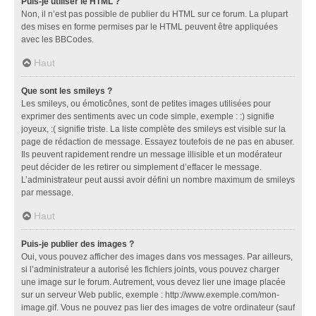
Puis-je utiliser le HTML ?
Non, il n’est pas possible de publier du HTML sur ce forum. La plupart
des mises en forme permises par le HTML peuvent être appliquées
avec les BBCodes.
Haut
Que sont les smileys ?
Les smileys, ou émoticônes, sont de petites images utilisées pour
exprimer des sentiments avec un code simple, exemple : :) signifie
joyeux, :( signifie triste. La liste complète des smileys est visible sur la
page de rédaction de message. Essayez toutefois de ne pas en abuser.
Ils peuvent rapidement rendre un message illisible et un modérateur
peut décider de les retirer ou simplement d’effacer le message.
L’administrateur peut aussi avoir défini un nombre maximum de smileys
par message.
Haut
Puis-je publier des images ?
Oui, vous pouvez afficher des images dans vos messages. Par ailleurs,
si l’administrateur a autorisé les fichiers joints, vous pouvez charger
une image sur le forum. Autrement, vous devez lier une image placée
sur un serveur Web public, exemple : http://www.exemple.com/mon-
image.gif. Vous ne pouvez pas lier des images de votre ordinateur (sauf