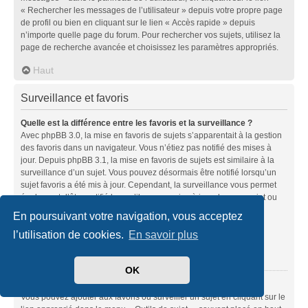
« Rechercher les messages de l’utilisateur » depuis votre propre page
de profil ou bien en cliquant sur le lien « Accès rapide » depuis
n’importe quelle page du forum. Pour rechercher vos sujets, utilisez la
page de recherche avancée et choisissez les paramètres appropriés.
Haut
Surveillance et favoris
Quelle est la différence entre les favoris et la surveillance ?
Avec phpBB 3.0, la mise en favoris de sujets s’apparentait à la gestion
des favoris dans un navigateur. Vous n’étiez pas notifié des mises à
jour. Depuis phpBB 3.1, la mise en favoris de sujets est similaire à la
surveillance d’un sujet. Vous pouvez désormais être notifié lorsqu’un
sujet favoris a été mis à jour. Cependant, la surveillance vous permet
également d’être notifié lorsqu’il y a une mise à jour dans un sujet ou
un forum. Les options de notifications pour les favoris et les
En poursuivant votre navigation, vous acceptez
surveillances peuvent être configurées depuis le panneau de
l’utilisation de cookies.
En savoir plus
l’utilisateur dans l’onglet « Préférences du forum ».
Haut
OK
Comment mettre en favoris ou surveiller des sujets ?
Vous pouvez ajouter aux favoris ou surveiller un sujet en cliquant sur le