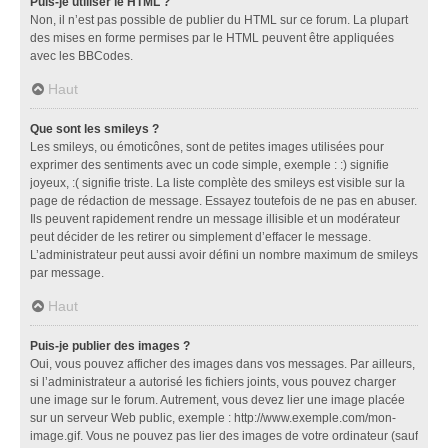
Puis-je utiliser le HTML ?
Non, il n’est pas possible de publier du HTML sur ce forum. La plupart
des mises en forme permises par le HTML peuvent être appliquées
avec les BBCodes.
Haut
Que sont les smileys ?
Les smileys, ou émoticônes, sont de petites images utilisées pour
exprimer des sentiments avec un code simple, exemple : :) signifie
joyeux, :( signifie triste. La liste complète des smileys est visible sur la
page de rédaction de message. Essayez toutefois de ne pas en abuser.
Ils peuvent rapidement rendre un message illisible et un modérateur
peut décider de les retirer ou simplement d’effacer le message.
L’administrateur peut aussi avoir défini un nombre maximum de smileys
par message.
Haut
Puis-je publier des images ?
Oui, vous pouvez afficher des images dans vos messages. Par ailleurs,
si l’administrateur a autorisé les fichiers joints, vous pouvez charger
une image sur le forum. Autrement, vous devez lier une image placée
sur un serveur Web public, exemple : http://www.exemple.com/mon-
image.gif. Vous ne pouvez pas lier des images de votre ordinateur (sauf