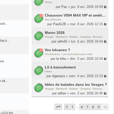
Divers
par
Pac
« jeu. 9 avr. 2026 18:58
Chausson V594 MAX VIP et améliorations
Nos véhicules
 pack…
par
PaulG2B
« mer. 8 avr. 2026 12:15
Maroc 2026
Voyage - Weekend - Balade - Camping - Bivouac...
fiat d…
par
udm42
« lun. 6 avr. 2026 18:44
Vos bécanes ?
Vos bécanes - Les remorques pour moto
par
la tribu
« dim. 5 avr. 2026 10:34
ons
Lit à basculement
Divers
par
olganazo
« sam. 4 avr. 2026 23:10
r att…
Idées de balades dans les Vosges ?
Voyage - Weekend - Balade - Camping - Bivouac...
par
wilfan
« ven. 3 avr. 2026 20:40
Page
10
Sur
10
1
6
7
8
9
10
Précédente
…
e v114 6m