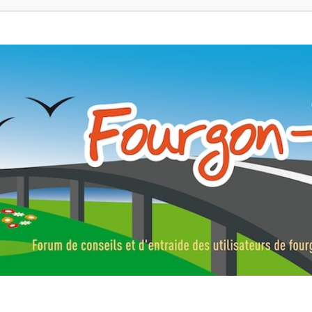
ns, fourgons aménagés, vans et de camping-car. Partagez votre expérie