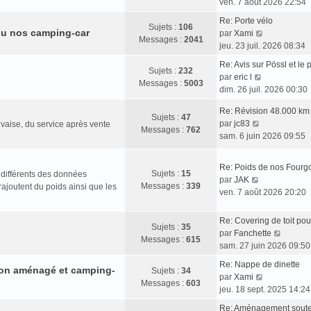
s
o
r
ven. 7 août 2026 22:54
r
e
e
s
i
n
m
d
Re: Porte vélo
a
r
i
Sujets :
106
u nos camping-car
V
e
e
par
Xami
g
l
e
Messages :
2041
o
s
r
jeu. 23 juil. 2026 08:34
e
e
r
i
s
n
d
m
Re: Avis sur Pössl et le
r
a
i
Sujets :
232
V
e
e
par
eric l
l
g
e
Messages :
5003
o
r
s
dim. 26 juil. 2026 00:30
e
e
r
i
n
s
d
m
Re: Révision 48.000 km 
r
i
a
Sujets :
47
e
e
V
par
jc83
vaise, du service après vente
l
e
g
Messages :
762
r
s
o
sam. 6 juin 2026 09:55
e
r
e
n
s
i
d
m
i
a
r
e
e
Re: Poids de nos Fourg
e
g
l
Sujets :
15
 différents des données
r
s
V
par
JAK
r
e
e
Messages :
339
rajoutent du poids ainsi que les
n
s
o
ven. 7 août 2026 20:20
m
d
i
a
i
e
e
e
g
r
s
Re: Covering de toit pou
r
r
e
Sujets :
35
l
s
V
par
Fanchette
n
m
Messages :
615
e
a
o
sam. 27 juin 2026 09:50
i
e
d
g
i
e
s
Re: Nappe de dinette
e
rgon aménagé et camping-
e
r
Sujets :
34
r
s
V
par
Xami
r
l
Messages :
603
m
a
o
jeu. 18 sept. 2025 14:24
n
e
e
g
i
i
d
Re: Aménagement sout
s