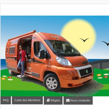
Fourgon-plaisir.com
Forum de conseils et d'entraide des utilisateurs de fourgo
FAQ
Carte des Membres
Règles
Nous contacter