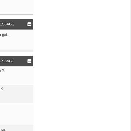
MESSAGE
r gai…
MESSAGE
é ?
RK
ings