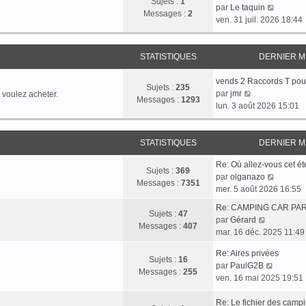
Sujets :
1
i
V
e
par
Le taquin
g
e
Messages :
2
e
o
s
ven. 31 juil. 2026 18:44
e
r
r
i
s
n
m
r
a
i
e
l
g
STATISTIQUES
DERNIER 
e
s
e
e
r
s
d
vends 2 Raccords T pou
m
Sujets :
235
a
V
e
par
jmr
 voulez acheter.
e
Messages :
1293
g
o
r
lun. 3 août 2026 15:01
s
e
i
n
s
r
i
a
l
e
STATISTIQUES
DERNIER 
g
e
r
e
Re: Où allez-vous cet ét
d
m
Sujets :
369
V
par
olganazo
e
e
Messages :
7351
o
mer. 5 août 2026 16:55
r
s
i
n
s
Re: CAMPING CAR PA
r
Sujets :
47
i
a
V
par
Gérard
l
Messages :
407
e
g
o
mar. 16 déc. 2025 11:49
e
r
e
i
d
m
Re: Aires privées
r
Sujets :
16
e
e
V
par
PaulG2B
l
Messages :
255
r
s
o
ven. 16 mai 2025 19:51
e
n
s
i
d
i
a
r
Re: Le fichier des camp
e