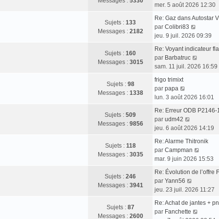
Messages :
5330
o
mer. 5 août 2026 12:30
r
e
i
m
d
Re: Gaz dans Autostar 
r
Sujets :
133
e
V
e
par
Colibri83
l
Messages :
2182
s
o
r
jeu. 9 juil. 2026 09:39
e
s
i
n
d
Re: Voyant indicateur 
a
r
i
Sujets :
160
e
V
par
Barbatruc
g
l
e
Messages :
3015
r
o
sam. 11 juil. 2026 16:59
e
e
r
n
i
d
m
frigo trimixt
i
r
Sujets :
98
V
e
e
par
papa
e
l
Messages :
1338
o
r
s
lun. 3 août 2026 16:01
r
e
i
n
s
m
d
Re: Erreur ODB P2146-
r
i
a
Sujets :
509
V
e
e
par
udm42
l
e
g
Messages :
9856
o
s
r
jeu. 6 août 2026 14:19
e
r
e
i
s
n
d
m
Re: Alarme Thitronik
r
a
i
Sujets :
118
e
e
V
par
Campman
l
g
e
Messages :
3035
r
s
o
mar. 9 juin 2026 15:53
e
e
r
n
s
i
d
m
Re: Évolution de l’offr
i
a
r
Sujets :
246
e
V
e
par
Yann56
e
g
l
Messages :
3941
r
o
s
jeu. 23 juil. 2026 11:27
r
e
e
n
i
s
m
d
Re: Achat de jantes + 
i
r
a
Sujets :
87
e
V
e
par
Fanchette
e
l
g
Messages :
2600