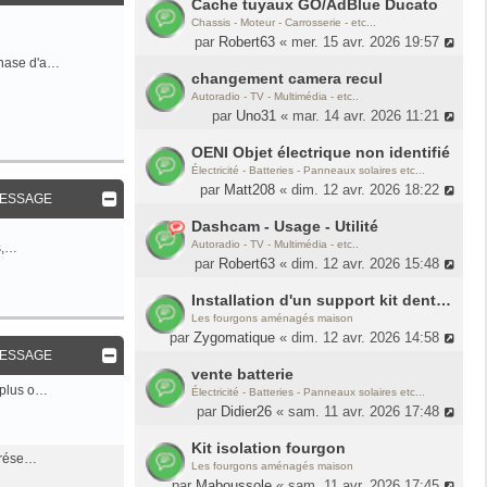
Cache tuyaux GO/AdBlue Ducato
Chassis - Moteur - Carrosserie - etc...
par
Robert63
« mer. 15 avr. 2026 19:57
hase d'a…
changement camera recul
Autoradio - TV - Multimédia - etc..
par
Uno31
« mar. 14 avr. 2026 11:21
OENI Objet électrique non identifié
Électricité - Batteries - Panneaux solaires etc...
par
Matt208
« dim. 12 avr. 2026 18:22
MESSAGE
Dashcam - Usage - Utilité
Autoradio - TV - Multimédia - etc..
es,…
par
Robert63
« dim. 12 avr. 2026 15:48
Installation d'un support kit dentaire fixe
Les fourgons aménagés maison
par
Zygomatique
« dim. 12 avr. 2026 14:58
MESSAGE
vente batterie
 plus o…
Électricité - Batteries - Panneaux solaires etc...
par
Didier26
« sam. 11 avr. 2026 17:48
Kit isolation fourgon
u rése…
Les fourgons aménagés maison
par
Maboussole
« sam. 11 avr. 2026 17:45