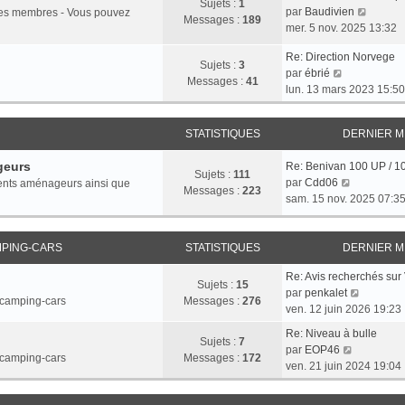
Sujets :
1
e
g
l
V
par
Baudivien
r les membres - Vous pouvez
r
Messages :
189
r
e
e
o
mer. 5 nov. 2025 13:32
n
m
d
i
i
e
Re: Direction Norvege
e
r
e
Sujets :
3
V
s
par
ébrié
r
l
r
Messages :
41
o
s
lun. 13 mars 2023 15:50
n
e
m
i
a
i
d
e
r
g
e
e
s
STATISTIQUES
DERNIER 
l
e
r
r
s
e
m
n
a
geurs
Re: Benivan 100 UP / 1
d
e
i
Sujets :
111
g
V
par
Cdd06
rents aménageurs ainsi que
e
s
e
Messages :
223
e
o
sam. 15 nov. 2025 07:3
r
s
r
i
n
a
m
r
i
g
e
l
MPING-CARS
STATISTIQUES
DERNIER 
e
e
s
e
r
s
Re: Avis recherchés su
d
m
Sujets :
15
a
V
par
penkalet
e
e
t camping-cars
Messages :
276
g
o
ven. 12 juin 2026 19:23
r
s
e
i
n
s
Re: Niveau à bulle
r
Sujets :
7
i
a
V
par
EOP46
l
t camping-cars
Messages :
172
e
g
o
ven. 21 juin 2024 19:04
e
r
e
i
d
m
r