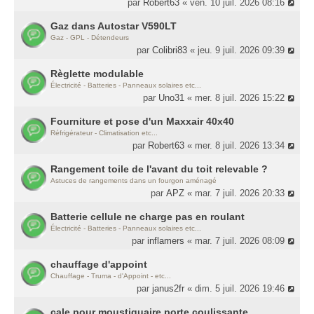
par
Robert63
« ven. 10 juil. 2026 08:16
Gaz dans Autostar V590LT
Gaz - GPL - Détendeurs
par
Colibri83
« jeu. 9 juil. 2026 09:39
Règlette modulable
Électricité - Batteries - Panneaux solaires etc...
par
Uno31
« mer. 8 juil. 2026 15:22
Fourniture et pose d'un Maxxair 40x40
Réfrigérateur - Climatisation etc...
par
Robert63
« mer. 8 juil. 2026 13:34
Rangement toile de l'avant du toit relevable ?
Astuces de rangements dans un fourgon aménagé
par
APZ
« mar. 7 juil. 2026 20:33
Batterie cellule ne charge pas en roulant
Électricité - Batteries - Panneaux solaires etc...
par
inflamers
« mar. 7 juil. 2026 08:09
chauffage d'appoint
Chauffage - Truma - d'Appoint - etc...
par
janus2fr
« dim. 5 juil. 2026 19:46
cale pour moustiquaire porte coulissante