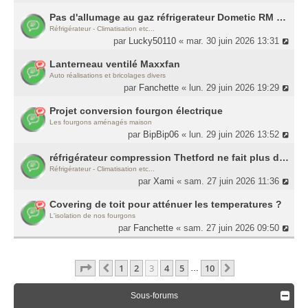
Pas d'allumage au gaz réfrigerateur Dometic RM 5380 - Résolu
Réfrigérateur - Climatisation etc...
par
Lucky50110
« mar. 30 juin 2026 13:31
Lanterneau ventilé Maxxfan
Auto réalisations et bricolages divers
par
Fanchette
« lun. 29 juin 2026 19:29
Projet conversion fourgon électrique
Les fourgons aménagés maison
par
BipBip06
« lun. 29 juin 2026 13:52
réfrigérateur compression Thetford ne fait plus de froid
Réfrigérateur - Climatisation etc...
par
Xami
« sam. 27 juin 2026 11:36
Covering de toit pour atténuer les temperatures ?
L'isolation de nos fourgons
par
Fanchette
« sam. 27 juin 2026 09:50
Page
3
Sur
10
1
2
3
4
5
10
Précédente
Suivante
…
Sous-forums