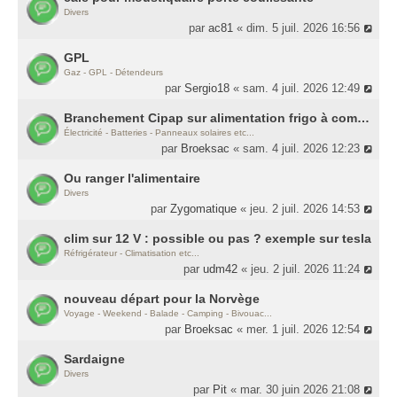
Divers
par
ac81
« dim. 5 juil. 2026 16:56
GPL
Gaz - GPL - Détendeurs
par
Sergio18
« sam. 4 juil. 2026 12:49
Branchement Cipap sur alimentation frigo à compression
Électricité - Batteries - Panneaux solaires etc...
par
Broeksac
« sam. 4 juil. 2026 12:23
Ou ranger l'alimentaire
Divers
par
Zygomatique
« jeu. 2 juil. 2026 14:53
clim sur 12 V : possible ou pas ? exemple sur tesla
Réfrigérateur - Climatisation etc...
par
udm42
« jeu. 2 juil. 2026 11:24
nouveau départ pour la Norvège
Voyage - Weekend - Balade - Camping - Bivouac...
par
Broeksac
« mer. 1 juil. 2026 12:54
Sardaigne
Divers
par
Pit
« mar. 30 juin 2026 21:08