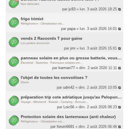
Nos véhicules
par
jc83
« lun. 3 août 2026 18:25
frigo trimixt
Réfrigérateur - Climatisation etc...
par
papa
« lun. 3 août 2026 16:01
vends 2 Raccords T pour gaine
Les petites annonces
par
jmr
« lun. 3 août 2026 15:01
panneau solaire en plus ou grosse batterie, vous mettriez le budget où ?
Électricité - Batteries - Panneaux solaires etc...
par
karman77
« dim. 2 août 2026 11:11
l'objet de toutes les convoitises ?
Divers
par
udm42
« dim. 2 août 2026 10:05
préparation trip cote adriatique jusqu'au Peloponèse
Voyage - Weekend - Balade - Camping - Bivouac...
par
Loic56
« dim. 2 août 2026 08:23
Protection solaire des lanterneaux (anti chaleur)
Réfrigérateur - Climatisation etc...
par
forum6691
« dim. 2 août 2026 06:46