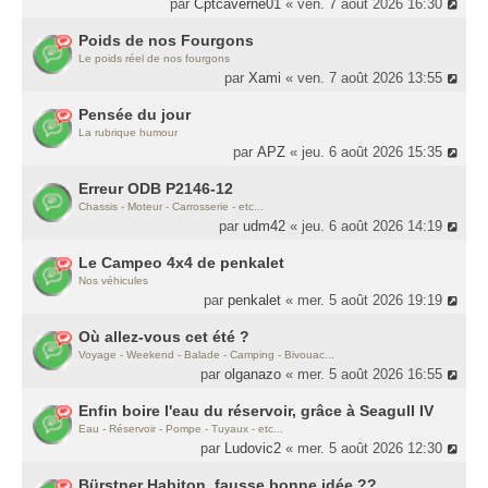
par
Cptcaverne01
« ven. 7 août 2026 16:30
Poids de nos Fourgons
Le poids réel de nos fourgons
par
Xami
« ven. 7 août 2026 13:55
Pensée du jour
La rubrique humour
par
APZ
« jeu. 6 août 2026 15:35
Erreur ODB P2146-12
Chassis - Moteur - Carrosserie - etc...
par
udm42
« jeu. 6 août 2026 14:19
Le Campeo 4x4 de penkalet
Nos véhicules
par
penkalet
« mer. 5 août 2026 19:19
Où allez-vous cet été ?
Voyage - Weekend - Balade - Camping - Bivouac...
par
olganazo
« mer. 5 août 2026 16:55
Enfin boire l'eau du réservoir, grâce à Seagull IV
Eau - Réservoir - Pompe - Tuyaux - etc...
par
Ludovic2
« mer. 5 août 2026 12:30
Bürstner Habiton, fausse bonne idée ??