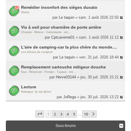
Remédier inconfort des sièges ducato
Divers
par
Le taquin
« sam. 1 août 2026 22:50
Vis à oeil pour charnière de porte arrière
Chassis - Moteur - Carrosserie - etc...
par
Cptcaverne01
« sam. 1 août 2026 11:12
L'aire de camping-car la plus chère du monde....
Les brèves de comptoir
par
Le taquin
« ven. 31 juil. 2026 18:44
Remplacement cartouche mitigeur douche
Eau - Réservoir - Pompe - Tuyaux - etc...
par
Herve03144
« jeu. 30 juil. 2026 15:21
Lecture
Rubrique "je me lâche"
par
JoRega
« jeu. 30 juil. 2026 13:22
Page
1
Sur
10
1
2
3
4
5
10
Suivante
…
Sous-forums