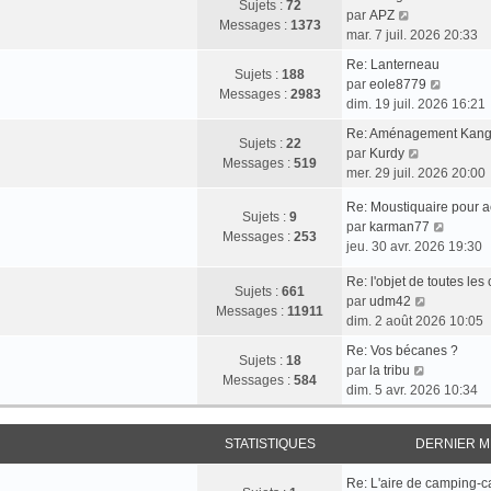
e
r
Sujets :
72
e
V
e
par
APZ
s
l
Messages :
1373
r
o
r
mar. 7 juil. 2026 20:33
a
e
m
i
n
g
d
Re: Lanterneau
e
r
i
Sujets :
188
e
e
V
par
eole8779
s
l
e
Messages :
2983
r
o
dim. 19 juil. 2026 16:21
s
e
r
n
i
a
d
m
Re: Aménagement Kang
i
r
Sujets :
22
g
e
V
e
par
Kurdy
e
l
Messages :
519
e
r
o
s
mer. 29 juil. 2026 20:00
r
e
n
i
s
m
d
Re: Moustiquaire pour 
i
r
a
Sujets :
9
e
e
V
par
karman77
e
l
g
Messages :
253
s
r
o
jeu. 30 avr. 2026 19:30
r
e
e
s
n
i
m
d
a
i
Re: l'objet de toutes le
r
e
e
Sujets :
661
g
V
e
par
udm42
l
s
r
Messages :
11911
e
o
r
dim. 2 août 2026 10:05
e
s
n
i
m
d
a
i
Re: Vos bécanes ?
r
e
Sujets :
18
e
g
e
V
par
la tribu
l
s
Messages :
584
r
e
r
o
dim. 5 avr. 2026 10:34
e
s
n
m
i
d
a
i
e
r
e
g
e
STATISTIQUES
DERNIER 
s
l
r
e
r
s
e
n
m
Re: L'aire de camping-c
a
d