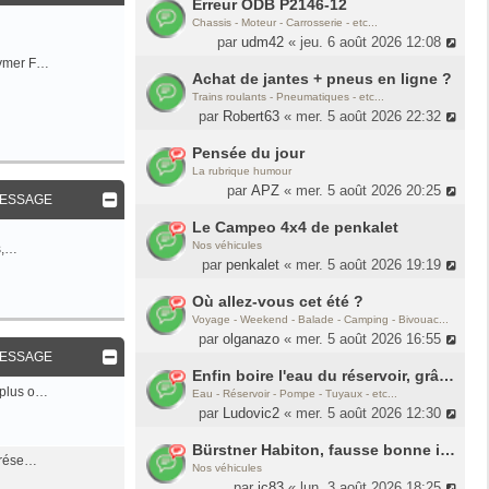
Erreur ODB P2146-12
Chassis - Moteur - Carrosserie - etc...
par
udm42
« jeu. 6 août 2026 12:08
Hymer F…
Achat de jantes + pneus en ligne ?
Trains roulants - Pneumatiques - etc...
par
Robert63
« mer. 5 août 2026 22:32
Pensée du jour
La rubrique humour
par
APZ
« mer. 5 août 2026 20:25
MESSAGE
Le Campeo 4x4 de penkalet
Nos véhicules
es,…
par
penkalet
« mer. 5 août 2026 19:19
Où allez-vous cet été ?
Voyage - Weekend - Balade - Camping - Bivouac...
par
olganazo
« mer. 5 août 2026 16:55
MESSAGE
Enfin boire l'eau du réservoir, grâce à Seagull IV
 plus o…
Eau - Réservoir - Pompe - Tuyaux - etc...
par
Ludovic2
« mer. 5 août 2026 12:30
Bürstner Habiton, fausse bonne idée ??
u rése…
Nos véhicules
par
jc83
« lun. 3 août 2026 18:25