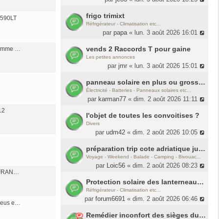
frigo trimixt
V590LT
Réfrigérateur - Climatisation etc...
par
papa
« lun. 3 août 2026 16:01
vends 2 Raccords T pour gaine
flamme …
Les petites annonces
par
jmr
« lun. 3 août 2026 15:01
panneau solaire en plus ou grosse batterie, vous mettriez le budget où ?
Électricité - Batteries - Panneaux solaires etc...
par
karman77
« dim. 2 août 2026 11:11
12
l'objet de toutes les convoitises ?
Divers
par
udm42
« dim. 2 août 2026 10:05
préparation trip cote adriatique jusqu'au Peloponèse
Voyage - Weekend - Balade - Camping - Bivouac...
par
Loic56
« dim. 2 août 2026 08:23
e FRAN…
Protection solaire des lanterneaux (anti chaleur)
Réfrigérateur - Climatisation etc...
par
forum6691
« dim. 2 août 2026 06:46
pneus e…
Remédier inconfort des sièges ducato