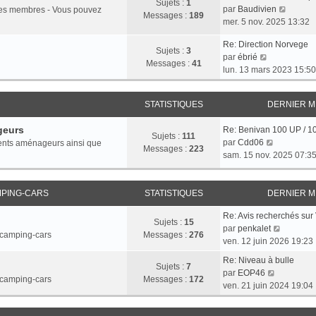
Sujets :
1
e
g
l
V
par
Baudivien
r les membres - Vous pouvez
r
Messages :
189
r
e
e
o
mer. 5 nov. 2025 13:32
n
m
d
i
i
e
Re: Direction Norvege
e
r
e
Sujets :
3
V
s
par
ébrié
r
l
r
Messages :
41
o
s
lun. 13 mars 2023 15:50
n
e
m
i
a
i
d
e
r
g
e
e
s
STATISTIQUES
DERNIER 
l
e
r
r
s
e
m
n
a
geurs
Re: Benivan 100 UP / 1
d
e
i
Sujets :
111
g
V
par
Cdd06
rents aménageurs ainsi que
e
s
e
Messages :
223
e
o
sam. 15 nov. 2025 07:3
r
s
r
i
n
a
m
r
i
g
e
l
MPING-CARS
STATISTIQUES
DERNIER 
e
e
s
e
r
s
Re: Avis recherchés su
d
m
Sujets :
15
a
V
par
penkalet
e
e
t camping-cars
Messages :
276
g
o
ven. 12 juin 2026 19:23
r
s
e
i
n
s
Re: Niveau à bulle
r
Sujets :
7
i
a
V
par
EOP46
l
t camping-cars
Messages :
172
e
g
o
ven. 21 juin 2024 19:04
e
r
e
i
d
m
r