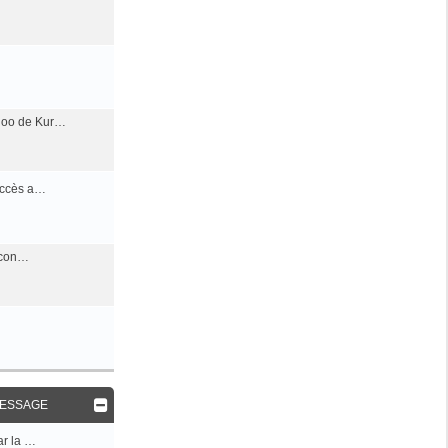
oo de Kur…
accès a…
s con…
MESSAGE
ar la …