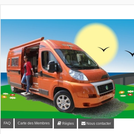
Fourgon-plaisir.com
Forum de conseils et d'entraide des utilisateurs de fourgo
FAQ
Carte des Membres
Règles
Nous contacter