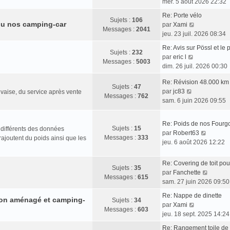
s
o
r
mer. 5 août 2026 22:32
r
e
e
s
i
n
m
d
Re: Porte vélo
a
r
i
Sujets :
106
u nos camping-car
V
e
e
par
Xami
g
l
e
Messages :
2041
o
s
r
jeu. 23 juil. 2026 08:34
e
e
r
i
s
n
d
m
Re: Avis sur Pössl et le
r
a
i
Sujets :
232
V
e
e
par
eric l
l
g
e
Messages :
5003
o
r
s
dim. 26 juil. 2026 00:30
e
e
r
i
n
s
d
m
Re: Révision 48.000 km 
r
i
a
Sujets :
47
e
e
V
par
jc83
vaise, du service après vente
l
e
g
Messages :
762
r
s
o
sam. 6 juin 2026 09:55
e
r
e
n
s
i
d
m
i
a
r
e
e
Re: Poids de nos Fourg
e
g
l
Sujets :
15
 différents des données
r
s
V
par
Robert63
r
e
e
Messages :
333
rajoutent du poids ainsi que les
n
s
o
jeu. 6 août 2026 12:22
m
d
i
a
i
e
e
e
g
r
s
Re: Covering de toit pou
r
r
e
Sujets :
35
l
s
V
par
Fanchette
n
m
Messages :
615
e
a
o
sam. 27 juin 2026 09:50
i
e
d
g
i
e
s
Re: Nappe de dinette
e
rgon aménagé et camping-
e
r
Sujets :
34
r
s
V
par
Xami
r
l
Messages :
603
m
a
o
jeu. 18 sept. 2025 14:24
n
e
e
g
i
i
d
Re: Rangement toile de
s