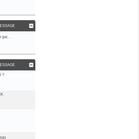
MESSAGE
r gai…
MESSAGE
é ?
RK
ings