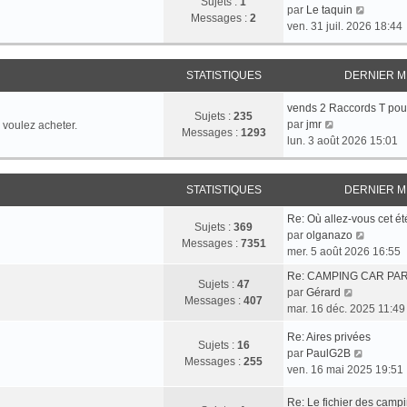
Sujets :
1
i
V
e
par
Le taquin
g
e
Messages :
2
e
o
s
ven. 31 juil. 2026 18:44
e
r
r
i
s
n
m
r
a
i
e
l
g
STATISTIQUES
DERNIER 
e
s
e
e
r
s
d
vends 2 Raccords T pou
m
Sujets :
235
a
V
e
par
jmr
 voulez acheter.
e
Messages :
1293
g
o
r
lun. 3 août 2026 15:01
s
e
i
n
s
r
i
a
l
e
STATISTIQUES
DERNIER 
g
e
r
e
Re: Où allez-vous cet ét
d
m
Sujets :
369
V
par
olganazo
e
e
Messages :
7351
o
mer. 5 août 2026 16:55
r
s
i
n
s
Re: CAMPING CAR PA
r
Sujets :
47
i
a
V
par
Gérard
l
Messages :
407
e
g
o
mar. 16 déc. 2025 11:49
e
r
e
i
d
m
Re: Aires privées
r
Sujets :
16
e
e
V
par
PaulG2B
l
Messages :
255
r
s
o
ven. 16 mai 2025 19:51
e
n
s
i
d
i
a
r
Re: Le fichier des camp
e