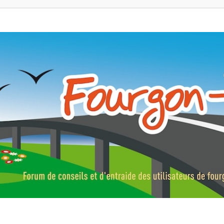
ns, fourgons aménagés, vans et de camping-car. Partagez votre expérie