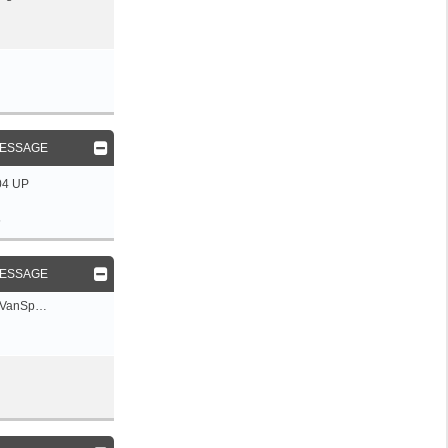
MESSAGE
04 UP
5
MESSAGE
r VanSp…