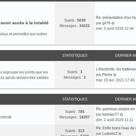
Re: présentation d'un 
Sujets :
5030
voir accès à la totalité
V
par
gil76
Messages :
34222
o
mer. 5 août 2026 22:46
i
viaux et permettra aux autres
r
l
e
STATISTIQUES
DERNIER 
d
e
r
L'électricité, les batteri
Sujets :
3
n
s regroupe les points que les
V
par
Pierre
Messages :
3
i
es ajouts doivent être validés
o
mar. 20 avr. 2021 17:46
e
i
r
r
m
l
STATISTIQUES
DERNIER 
e
e
s
d
Re: panneau solaire en
s
Sujets :
785
e
V
par
karman77
a
ctricité
Messages :
18207
r
o
dim. 2 août 2026 11:11
g
n
i
e
Re: Enfin boire l'eau d
i
r
Sujets :
313
V
par
Ludovic2
e
l