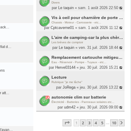
Divers
par
Le taquin
« sam. 1 août 2026 22:50
Vis à oeil pour charnière de porte arrière
Chassis - Moteur - Carrosserie - etc...
 pack…
par
Cptcaverne01
« sam. 1 août 2026 11:12
L'aire de camping-car la plus chère du monde....
Les brèves de comptoir
fiat d…
par
Le taquin
« ven. 31 juil. 2026 18:44
Remplacement cartouche mitigeur douche
Eau - Réservoir - Pompe - Tuyaux - etc...
par
Herve03144
« jeu. 30 juil. 2026 15:21
ons
Lecture
Rubrique "je me lâche"
par
JoRega
« jeu. 30 juil. 2026 13:22
r att…
autonomie clim sur batterie
Électricité - Batteries - Panneaux solaires etc...
par
udm42
« jeu. 30 juil. 2026 09:00
Page
1
Sur
10
1
2
3
4
5
10
Su
…
 l'avan…