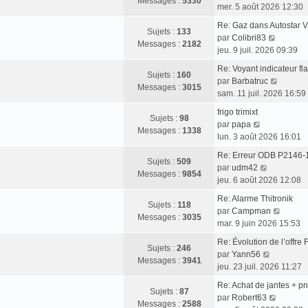
Messages :
5330
o
mer. 5 août 2026 12:30
r
e
i
m
d
Re: Gaz dans Autostar 
r
Sujets :
133
e
V
e
par
Colibri83
l
Messages :
2182
s
o
r
jeu. 9 juil. 2026 09:39
e
s
i
n
d
Re: Voyant indicateur 
a
r
i
Sujets :
160
e
V
par
Barbatruc
g
l
e
Messages :
3015
r
o
sam. 11 juil. 2026 16:59
e
e
r
n
i
d
m
frigo trimixt
i
r
Sujets :
98
V
e
e
par
papa
e
l
Messages :
1338
o
r
s
lun. 3 août 2026 16:01
r
e
i
n
s
m
d
Re: Erreur ODB P2146-
r
i
a
Sujets :
509
V
e
e
par
udm42
l
e
g
Messages :
9854
o
s
r
jeu. 6 août 2026 12:08
e
r
e
i
s
n
d
m
Re: Alarme Thitronik
r
a
i
Sujets :
118
e
e
V
par
Campman
l
g
e
Messages :
3035
r
s
o
mar. 9 juin 2026 15:53
e
e
r
n
s
i
d
m
Re: Évolution de l’offr
i
a
r
Sujets :
246
e
V
e
par
Yann56
e
g
l
Messages :
3941
r
o
s
jeu. 23 juil. 2026 11:27
r
e
e
n
i
s
m
d
Re: Achat de jantes + 
i
r
a
Sujets :
87
e
V
e
par
Robert63
e
l
g
Messages :
2588