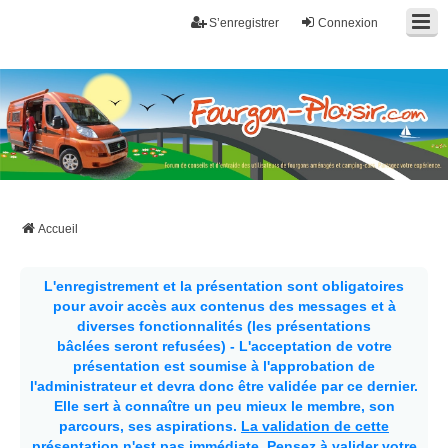
S’enregistrer
Connexion
Fourgon-plaisir.com
Forum de conseils et d'entraide des utilisateurs de fourgons, fourgons
aménagés, vans et de camping-car. Partagez votre expérience.
Accueil
L'enregistrement et la présentation sont obligatoires
pour avoir accès aux contenus des messages et à
diverses fonctionnalités (les présentations
bâclées seront refusées) - L'acceptation de votre
présentation est soumise à l'approbation de
l'administrateur et devra donc être validée par ce dernier.
Elle sert à connaître un peu mieux le membre, son
parcours, ses aspirations.
La validation de cette
présentation n'est pas immédiate
. Pensez à valider votre