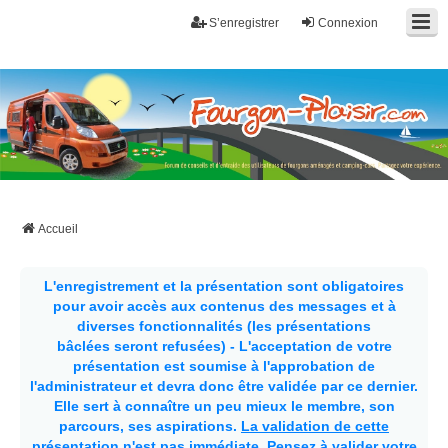
S’enregistrer
Connexion
Fourgon-plaisir.com
Forum de conseils et d'entraide des utilisateurs de fourgons, fourgons
aménagés, vans et de camping-car. Partagez votre expérience.
Accueil
L'enregistrement et la présentation sont obligatoires
pour avoir accès aux contenus des messages et à
diverses fonctionnalités (les présentations
bâclées seront refusées) - L'acceptation de votre
présentation est soumise à l'approbation de
l'administrateur et devra donc être validée par ce dernier.
Elle sert à connaître un peu mieux le membre, son
parcours, ses aspirations.
La validation de cette
présentation n'est pas immédiate
. Pensez à valider votre