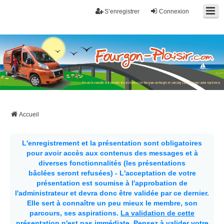
S’enregistrer
Connexion
Fourgon-plaisir.com
Forum de conseils et d'entraide des utilisateurs de fourgons, fourgons
aménagés, vans et de camping-car. Partagez votre expérience.
Accueil
L'enregistrement et la présentation sont obligatoires
pour avoir accès aux contenus des messages et à
diverses fonctionnalités (les présentations
bâclées seront refusées) - L'acceptation de votre
présentation est soumise à l'approbation de
l'administrateur et devra donc être validée par ce dernier.
Elle sert à connaître un peu mieux le membre, son
parcours, ses aspirations.
La validation de cette
présentation n'est pas immédiate
. Pensez à valider votre