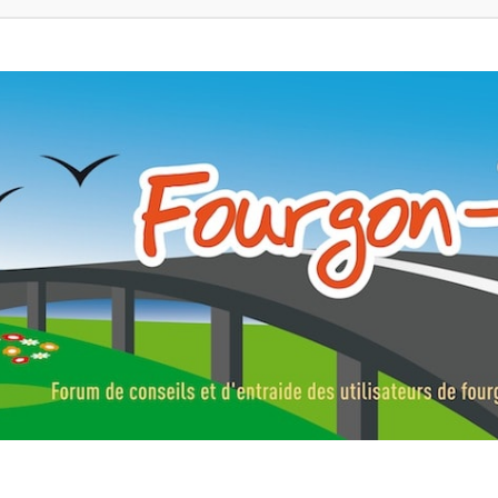
ns, fourgons aménagés, vans et de camping-car. Partagez votre expérie