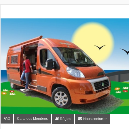
Fourgon-plaisir.com
Forum de conseils et d'entraide des utilisateurs de fourgo
FAQ
Carte des Membres
Règles
Nous contacter