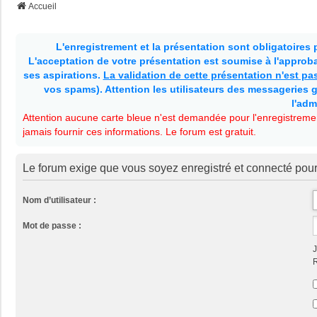
Accueil
L'enregistrement et la présentation sont obligatoires
L'acceptation de votre présentation est soumise à l'approbat
ses aspirations.
La validation de cette présentation n'est p
vos spams). Attention les utilisateurs des messageries g
l'adm
Attention aucune carte bleue n'est demandée pour l'enregistremen
jamais fournir ces informations. Le forum est gratuit.
Le forum exige que vous soyez enregistré et connecté pour
Nom d’utilisateur :
Mot de passe :
J
R