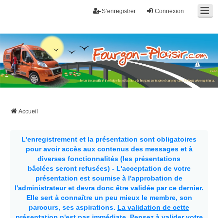
S’enregistrer
Connexion
Fourgon-plaisir.com
Forum de conseils et d'entraide des utilisateurs de fourgons, fourgons
aménagés, vans et de camping-car. Partagez votre expérience.
Accueil
L'enregistrement et la présentation sont obligatoires
pour avoir accès aux contenus des messages et à
diverses fonctionnalités (les présentations
bâclées seront refusées) - L'acceptation de votre
présentation est soumise à l'approbation de
l'administrateur et devra donc être validée par ce dernier.
Elle sert à connaître un peu mieux le membre, son
parcours, ses aspirations.
La validation de cette
présentation n'est pas immédiate
. Pensez à valider votre