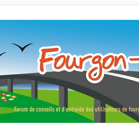
ns, fourgons aménagés, vans et de camping-car. Partagez votre expérie