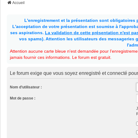
Accueil
L'enregistrement et la présentation sont obligatoires
L'acceptation de votre présentation est soumise à l'approbat
ses aspirations.
La validation de cette présentation n'est p
vos spams). Attention les utilisateurs des messageries g
l'adm
Attention aucune carte bleue n'est demandée pour l'enregistremen
jamais fournir ces informations. Le forum est gratuit.
Le forum exige que vous soyez enregistré et connecté pour
Nom d’utilisateur :
Mot de passe :
J
R