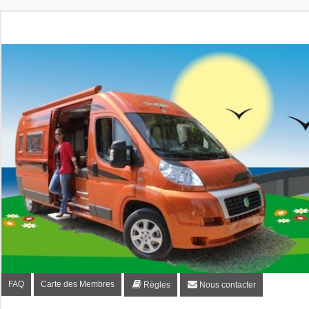
Fourgon-plaisir.com
Forum de conseils et d'entraide des utilisateurs de fourgo
FAQ
Carte des Membres
Règles
Nous contacter