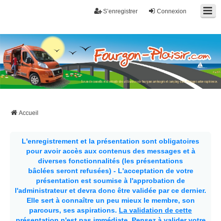
S’enregistrer
Connexion
Fourgon-plaisir.com
Forum de conseils et d'entraide des utilisateurs de fourgons, fourgons
aménagés, vans et de camping-car. Partagez votre expérience.
Accueil
L'enregistrement et la présentation sont obligatoires
pour avoir accès aux contenus des messages et à
diverses fonctionnalités (les présentations
bâclées seront refusées) - L'acceptation de votre
présentation est soumise à l'approbation de
l'administrateur et devra donc être validée par ce dernier.
Elle sert à connaître un peu mieux le membre, son
parcours, ses aspirations.
La validation de cette
présentation n'est pas immédiate
. Pensez à valider votre