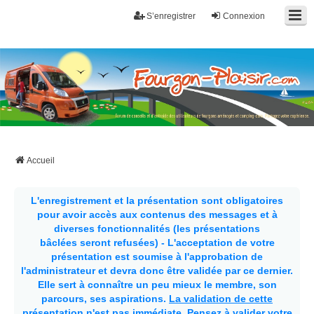
S’enregistrer
Connexion
Fourgon-plaisir.com
Forum de conseils et d'entraide des utilisateurs de fourgons, fourgons
aménagés, vans et de camping-car. Partagez votre expérience.
Accueil
L'enregistrement et la présentation sont obligatoires
pour avoir accès aux contenus des messages et à
diverses fonctionnalités (les présentations
bâclées seront refusées) - L'acceptation de votre
présentation est soumise à l'approbation de
l'administrateur et devra donc être validée par ce dernier.
Elle sert à connaître un peu mieux le membre, son
parcours, ses aspirations.
La validation de cette
présentation n'est pas immédiate
. Pensez à valider votre