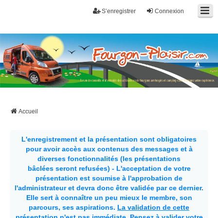
S’enregistrer
Connexion
Fourgon-plaisir.com
Forum de conseils et d'entraide des utilisateurs de fourgons, fourgons
aménagés, vans et de camping-car. Partagez votre expérience.
Accueil
L'enregistrement et la présentation sont obligatoires
pour avoir accès aux contenus des messages et à
diverses fonctionnalités (les présentations
bâclées seront refusées) - L'acceptation de votre
présentation est soumise à l'approbation de
l'administrateur et devra donc être validée par ce dernier.
Elle sert à connaître un peu mieux le membre, son
parcours, ses aspirations.
La validation de cette
présentation n'est pas immédiate
. Pensez à valider votre