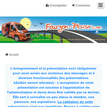
S’enregistrer
Connexion
Fourgon-plaisir.com
Forum de conseils et d'entraide des utilisateurs de fourgons, fourgons
aménagés, vans et de camping-car. Partagez votre expérience.
Accueil
L'enregistrement et la présentation sont obligatoires
pour avoir accès aux contenus des messages et à
diverses fonctionnalités (les présentations
bâclées seront refusées) - L'acceptation de votre
présentation est soumise à l'approbation de
l'administrateur et devra donc être validée par ce dernier.
Elle sert à connaître un peu mieux le membre, son
parcours, ses aspirations.
La validation de cette
présentation n'est pas immédiate
. Pensez à valider votre