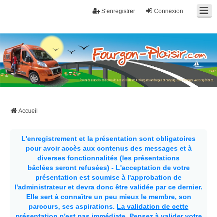
S’enregistrer
Connexion
Fourgon-plaisir.com
Forum de conseils et d'entraide des utilisateurs de fourgons, fourgons
aménagés, vans et de camping-car. Partagez votre expérience.
Accueil
L'enregistrement et la présentation sont obligatoires
pour avoir accès aux contenus des messages et à
diverses fonctionnalités (les présentations
bâclées seront refusées) - L'acceptation de votre
présentation est soumise à l'approbation de
l'administrateur et devra donc être validée par ce dernier.
Elle sert à connaître un peu mieux le membre, son
parcours, ses aspirations.
La validation de cette
présentation n'est pas immédiate
. Pensez à valider votre