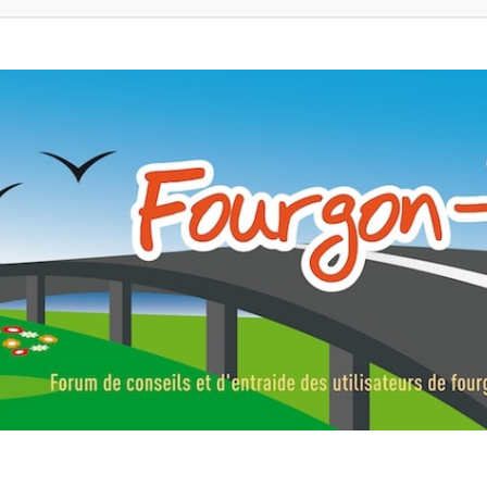
ns, fourgons aménagés, vans et de camping-car. Partagez votre expérie