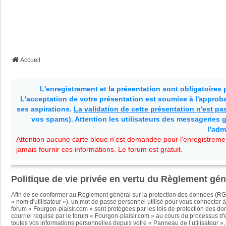
Accueil
L'enregistrement et la présentation sont obligatoires
L'acceptation de votre présentation est soumise à l'approbat
ses aspirations.
La validation de cette présentation n'est p
vos spams). Attention les utilisateurs des messageries g
l'adm
Attention aucune carte bleue n'est demandée pour l'enregistremen
jamais fournir ces informations. Le forum est gratuit.
Politique de vie privée en vertu du Règlement gé
Afin de se conformer au Règlement général sur la protection des données (RG
« nom d'utilisateur »), un mot de passe personnel utilisé pour vous connecter à
forum « Fourgon-plaisir.com » sont protégées par les lois de protection des do
courriel requise par le forum « Fourgon-plaisir.com » au cours du processus d'en
toutes vos informations personnelles depuis votre « Panneau de l’utilisateur »