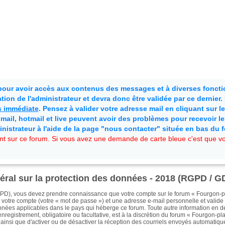
 pour avoir accès aux contenus des messages et à diverses fonctio
ion de l'administrateur et devra donc être validée par ce dernier
as immédiate
. Pensez à valider votre adresse mail en cliquant sur le 
mail, hotmail et live peuvent avoir des problèmes pour recevoir l
inistrateur à l'aide de la page "nous contacter" située en bas du 
t sur ce forum. Si vous avez une demande de carte bleue c'est que vou
néral sur la protection des données - 2018 (RGPD / 
PD), vous devez prendre connaissance que votre compte sur le forum « Fourgon-pla
 votre compte (votre « mot de passe ») et une adresse e-mail personnelle et valide (
nnées applicables dans le pays qui héberge ce forum. Toute autre information en de
registrement, obligatoire ou facultative, est à la discrétion du forum « Fourgon-plai
, ainsi que d'activer ou de désactiver la réception des courriels envoyés automatiq