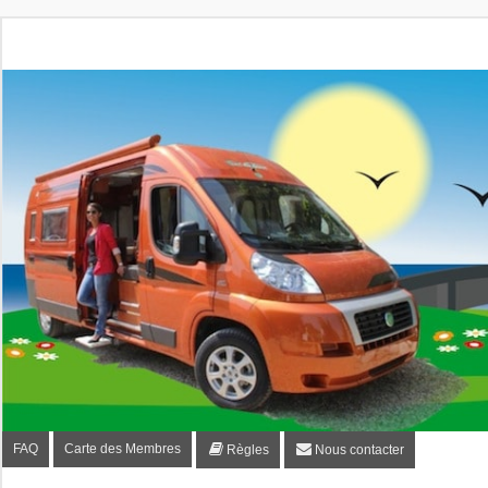
Fourgon-plaisir.com
Forum de conseils et d'entraide des utilisateurs de fourgo
FAQ
Carte des Membres
Règles
Nous contacter