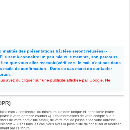
nnalités (les présentations bâclées seront refusées) -
. Elle sert à connaître un peu mieux le membre, son parcours,
lien que vous allez recevoir.(vérifiez si le mail n'est pas dans
es mails de confirmation - Dans ce cas merci de contacter
forum.
s avez dû cliquer sur une publicité affichée par Google. Ne
GDPR)
isir.com » contiendra, au minimum, un nom unique et identifiable (votre
votre « votre adresse courriel »). Les informations de votre compte sur le
hors de votre nom d'utilisateur, de votre mot de passe et de votre adresse
sir.com ». Dans tous les cas, vous avez la possibilité de consulter et modifier
uement par ce forum.