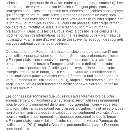
adresse e-mail personnelle et valide (votre « votre adresse courriel »). Les
informations de votre compte sur le forum « Fourgon-plaisir.com » sont
protégées par les lois de protection des données applicables dans le pays
qui héberge ce forum. Toute autre information en dehors de votre nom
d'utilisateur, de votre mot de passe et de votre adresse courriel requise par
le forum « Fourgon-plaisir.com » au cours du processus d'enregistrement,
obligatoire ou facultative, est à la discrétion du forum « Fourgon-
plaisir.com ». Dans tous les cas, vous avez la possibilité de consulter et
modifier toutes vos informations personnelles depuis votre « Panneau de
l’utilisateur », ainsi que d'activer ou de désactiver la réception des courriels
envoyés automatiquement par ce forum.
De plus, le forum « Fourgon-plaisir.com » stockera toute adresse IP que
vous utilisez pour participer sur le forum. Selon vos préférences le forum
« Fourgon-plaisir.com » peut vous envoyer des courriels à l'adresse
électronique que le forum « Fourgon-plaisir.com » détient dans votre
compte correspondant soit à celle que vous avez utilisée lors de votre
enregistrement sur le forum, soit à celle que vous avez modifiée par la
suite, mais vous pouvez modifier ces préférences à tout moment depuis
votre « Panneau de l'utilisateur » (PCU), onglet « Préférences du forum »,
page « Modifier les préférences des notifications » si vous souhaitez ne
plus les recevoir.
Les données personnelles que vous nous avez fournies lors de votre
enregistrement, ou ajoutées ultérieurement, seront utilisées uniquement
pour le bon fonctionnement du forum « Fourgon-plaisir.com » et de ses
fonctionnalités. Elles ne seront pas utilisées à d'autres fins et ne seront pas
non plus transmises à des tiers sans votre consentement explicite. Vous
pouvez vérifier, à tout moment, les données personnelles que le forum
« Fourgon-plaisir.com » détient à votre sujet depuis votre « Panneau de
l'utilisateur » (PCU), onglet « Données personnelles », page « Données
personnelles ».