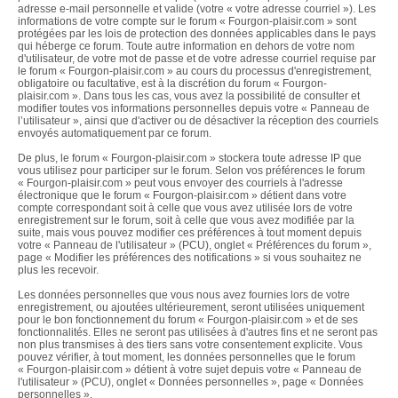
adresse e-mail personnelle et valide (votre « votre adresse courriel »). Les
informations de votre compte sur le forum « Fourgon-plaisir.com » sont
protégées par les lois de protection des données applicables dans le pays
qui héberge ce forum. Toute autre information en dehors de votre nom
d'utilisateur, de votre mot de passe et de votre adresse courriel requise par
le forum « Fourgon-plaisir.com » au cours du processus d'enregistrement,
obligatoire ou facultative, est à la discrétion du forum « Fourgon-
plaisir.com ». Dans tous les cas, vous avez la possibilité de consulter et
modifier toutes vos informations personnelles depuis votre « Panneau de
l’utilisateur », ainsi que d'activer ou de désactiver la réception des courriels
envoyés automatiquement par ce forum.
De plus, le forum « Fourgon-plaisir.com » stockera toute adresse IP que
vous utilisez pour participer sur le forum. Selon vos préférences le forum
« Fourgon-plaisir.com » peut vous envoyer des courriels à l'adresse
électronique que le forum « Fourgon-plaisir.com » détient dans votre
compte correspondant soit à celle que vous avez utilisée lors de votre
enregistrement sur le forum, soit à celle que vous avez modifiée par la
suite, mais vous pouvez modifier ces préférences à tout moment depuis
votre « Panneau de l'utilisateur » (PCU), onglet « Préférences du forum »,
page « Modifier les préférences des notifications » si vous souhaitez ne
plus les recevoir.
Les données personnelles que vous nous avez fournies lors de votre
enregistrement, ou ajoutées ultérieurement, seront utilisées uniquement
pour le bon fonctionnement du forum « Fourgon-plaisir.com » et de ses
fonctionnalités. Elles ne seront pas utilisées à d'autres fins et ne seront pas
non plus transmises à des tiers sans votre consentement explicite. Vous
pouvez vérifier, à tout moment, les données personnelles que le forum
« Fourgon-plaisir.com » détient à votre sujet depuis votre « Panneau de
l'utilisateur » (PCU), onglet « Données personnelles », page « Données
personnelles ».