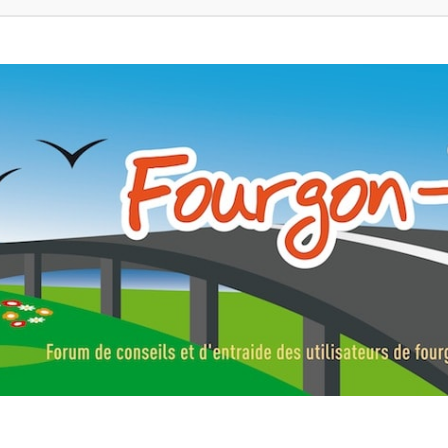
ns, fourgons aménagés, vans et de camping-car. Partagez votre expérie