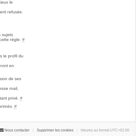
ieux le
ent refusée.
 sujets
cette règle.
#
 le profil du
rront en
sion de ses
esse mail,
tant privé.
#
primés.
#
Nous contacter
Supprimer les cookies
Heures au format
UTC+02:00