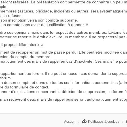
s seront refusées. La présentation doit permettre de connaître un peu m
ple.
embres (astuces, bricolage, incidents ou autres) sera systématiquem
t la refuser.
son inscription verra son compte supprimé.
 un compte sans avoir de justification à donner.
#
re ses opinions mais dans le respect des autres membres. Evitons les
istrateur se réserve le droit d'exclure un membre qui ne respecterai pas 
ut propos diffamatoire.
#
mment de récupérer un mot de passe perdu. Elle peut être modifiée dans
ression du compte du membre.
omatiquement des mails de rappel en cas d'inactivité. Ces mails ne pou
appartiennent au forum. Il ne peut en aucun cas demander la suppres
 forum.
on de son compte et donc de toutes ces informations personnelles (adr
re du formulaire de contact.
nner d'explications concernant la décision de suppression, ce forum é
n an recevront deux mails de rappel puis seront automatiquement sup
Accueil
Politiques & cookies