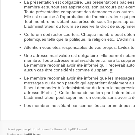
La présentation est obligatoire. Les présentations bâclée
membre et surtout ses aspirations, son parcours par exem
Toute présentation comportant des demandes aux autres m
Elle est soumise à l'approbation de l'administrateur qui peu
Tout membre ne s'étant pas présenté sous 15 jours après 
L'administrateur du forum se réserve le droit de supprimer
Ce forum doit rester courtois. Chaque membre peut défend
polémiques telle que la politique, la religion etc.. L'admin
Attention vous êtes responsables de vos propos. Evitez to
Une adresse mail valide est obligatoire. Elle permet nota
membre. Toute adresse mail invalide entrainera la supp
Le membre reconnait avoir été informé qu'il recevrait aut
aucun cas être considérés comme du spam.
#
Le membre reconnait avoir été informé que les messages 
messages ou de son pseudo qui appartient également au
Il peut demander à l'administrateur du forum la suppressi
adresse IP etc...). Cette demande se fera par l'intermédiai
L'administrateur peut supprimer un compte sans avoir à do
Les membres ne s'étant pas connectés au forum depuis u
Développé par
phpBB
® Forum Software © phpBB Limited
Traduit par
phpBB-fr.com