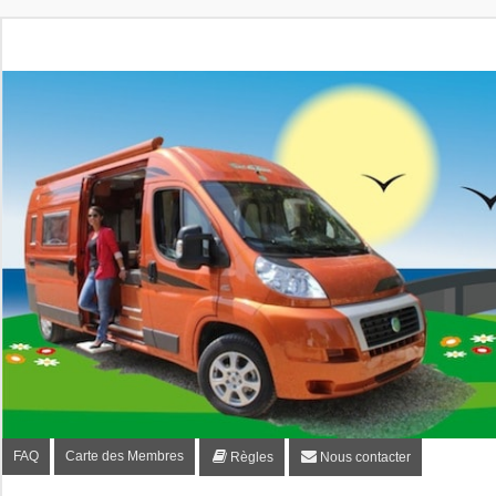
Fourgon-plaisir.com
Forum de conseils et d'entraide des utilisateurs de fourgo
FAQ
Carte des Membres
Règles
Nous contacter