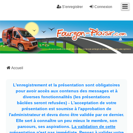
S’enregistrer
Connexion
Fourgon-plaisir.com
Forum de conseils et d'entraide des utilisateurs de fourgons, fourgons
aménagés, vans et de camping-car. Partagez votre expérience.
Accueil
L'enregistrement et la présentation sont obligatoires
pour avoir accès aux contenus des messages et à
diverses fonctionnalités (les présentations
bâclées seront refusées) - L'acceptation de votre
présentation est soumise à l'approbation de
l'administrateur et devra donc être validée par ce dernier.
Elle sert à connaître un peu mieux le membre, son
parcours, ses aspirations.
La validation de cette
présentation n'est pas immédiate
. Pensez à valider votre