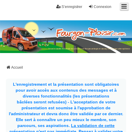
S’enregistrer
Connexion
Fourgon-plaisir.com
Forum de conseils et d'entraide des utilisateurs de fourgons, fourgons
aménagés, vans et de camping-car. Partagez votre expérience.
Accueil
L'enregistrement et la présentation sont obligatoires
pour avoir accès aux contenus des messages et à
diverses fonctionnalités (les présentations
bâclées seront refusées) - L'acceptation de votre
présentation est soumise à l'approbation de
l'administrateur et devra donc être validée par ce dernier.
Elle sert à connaître un peu mieux le membre, son
parcours, ses aspirations.
La validation de cette
présentation n'est pas immédiate
. Pensez à valider votre