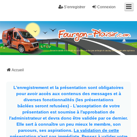
S’enregistrer
Connexion
Fourgon-plaisir.com
Forum de conseils et d'entraide des utilisateurs de fourgons, fourgons
aménagés, vans et de camping-car. Partagez votre expérience.
Accueil
L'enregistrement et la présentation sont obligatoires
pour avoir accès aux contenus des messages et à
diverses fonctionnalités (les présentations
bâclées seront refusées) - L'acceptation de votre
présentation est soumise à l'approbation de
l'administrateur et devra donc être validée par ce dernier.
Elle sert à connaître un peu mieux le membre, son
parcours, ses aspirations.
La validation de cette
présentation n'est pas immédiate
. Pensez à valider votre