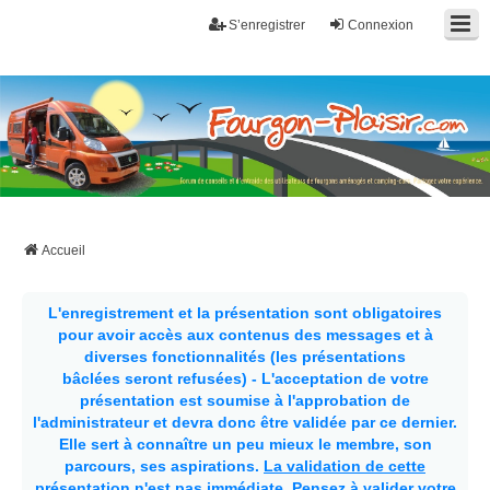
S’enregistrer
Connexion
Fourgon-plaisir.com
Forum de conseils et d'entraide des utilisateurs de fourgons, fourgons
aménagés, vans et de camping-car. Partagez votre expérience.
Accueil
L'enregistrement et la présentation sont obligatoires
pour avoir accès aux contenus des messages et à
diverses fonctionnalités (les présentations
bâclées seront refusées) - L'acceptation de votre
présentation est soumise à l'approbation de
l'administrateur et devra donc être validée par ce dernier.
Elle sert à connaître un peu mieux le membre, son
parcours, ses aspirations.
La validation de cette
présentation n'est pas immédiate
. Pensez à valider votre