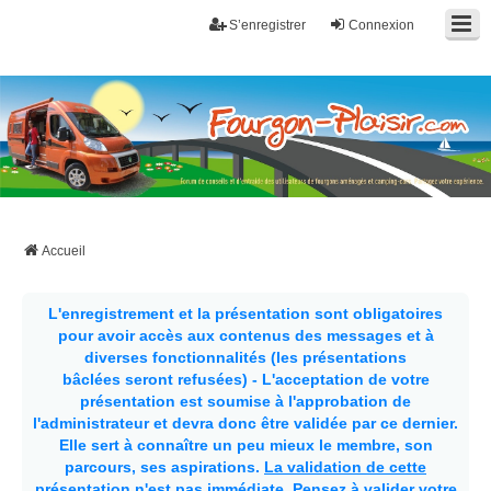
S’enregistrer
Connexion
Fourgon-plaisir.com
Forum de conseils et d'entraide des utilisateurs de fourgons, fourgons
aménagés, vans et de camping-car. Partagez votre expérience.
Accueil
L'enregistrement et la présentation sont obligatoires
pour avoir accès aux contenus des messages et à
diverses fonctionnalités (les présentations
bâclées seront refusées) - L'acceptation de votre
présentation est soumise à l'approbation de
l'administrateur et devra donc être validée par ce dernier.
Elle sert à connaître un peu mieux le membre, son
parcours, ses aspirations.
La validation de cette
présentation n'est pas immédiate
. Pensez à valider votre