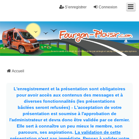
S’enregistrer
Connexion
Fourgon-plaisir.com
Forum de conseils et d'entraide des utilisateurs de fourgons, fourgons
aménagés, vans et de camping-car. Partagez votre expérience.
Accueil
L'enregistrement et la présentation sont obligatoires
pour avoir accès aux contenus des messages et à
diverses fonctionnalités (les présentations
bâclées seront refusées) - L'acceptation de votre
présentation est soumise à l'approbation de
l'administrateur et devra donc être validée par ce dernier.
Elle sert à connaître un peu mieux le membre, son
parcours, ses aspirations.
La validation de cette
présentation n'est pas immédiate
. Pensez à valider votre