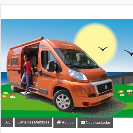
Fourgon-plaisir.com
Forum de conseils et d'entraide des utilisateurs de fourgo
FAQ
Carte des Membres
Règles
Nous contacter