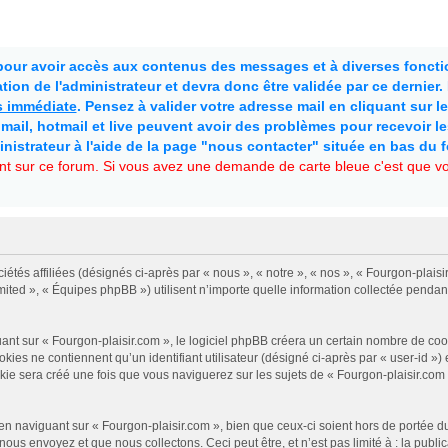
 pour avoir accès aux contenus des messages et à diverses fonctio
ion de l'administrateur et devra donc être validée par ce dernier
as immédiate
. Pensez à valider votre adresse mail en cliquant sur le 
mail, hotmail et live peuvent avoir des problèmes pour recevoir l
inistrateur à l'aide de la page "nous contacter" située en bas du 
t sur ce forum. Si vous avez une demande de carte bleue c'est que vou
iétés affiliées (désignés ci-après par « nous », « notre », « nos », « Fourgon-plais
mited », « Équipes phpBB ») utilisent n’importe quelle information collectée pendant
 sur « Fourgon-plaisir.com », le logiciel phpBB créera un certain nombre de cookies
es ne contiennent qu’un identifiant utilisateur (désigné ci-après par « user-id ») et
 sera créé une fois que vous naviguerez sur les sujets de « Fourgon-plaisir.com » e
n naviguant sur « Fourgon-plaisir.com », bien que ceux-ci soient hors de portée d
us envoyez et que nous collectons. Ceci peut être, et n’est pas limité à : la public