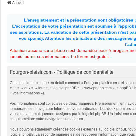
Accueil
L'enregistrement et la présentation sont obligatoires
L'acceptation de votre présentation est soumise à l'approbat
ses aspirations.
La validation de cette présentation n'est p
vos spams). Attention les utilisateurs des messageries g
l'adm
Attention aucune carte bleue n'est demandée pour l'enregistremen
jamais fournir ces informations. Le forum est gratuit.
Fourgon-plaisir.com - Politique de confidentialité
Cette politique explique en détail comment « Fourgon-plaisir.com » et ses soc
« ils », « eux », « leur », « logiciel phpBB », « www.phpbb.com », « phpBB Li
« vos informations »).
Vos informations sont collectées de deux manières. Premièrement, en naviguant
temporaires du navigateur Internet de votre ordinateur. Les deux premiers cooki
vous sont automatiquement assignés par le logiciel phpBB. Un troisième cookie
ce qui améliore votre navigation sur le forum.
Nous pouvons également créer des cookies externes au logiciel phpBB tout e
logiciel phpBB. La seconde manière est de récupérer l’information que vous no