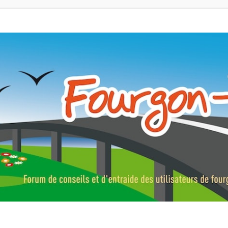
ns, fourgons aménagés, vans et de camping-car. Partagez votre expérie