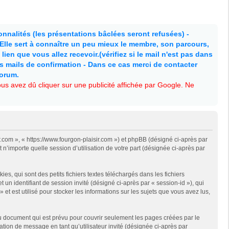
nnalités (les présentations bâclées seront refusées) -
. Elle sert à connaître un peu mieux le membre, son parcours,
lien que vous allez recevoir.(vérifiez si le mail n'est pas dans
es mails de confirmation - Dans ce cas merci de contacter
forum.
s avez dû cliquer sur une publicité affichée par Google. Ne
ir.com », « https://www.fourgon-plaisir.com ») et phpBB (désigné ci-après par
 n’importe quelle session d’utilisation de votre part (désignée ci-après par
, qui sont des petits fichiers textes téléchargés dans les fichiers
 un identifiant de session invité (désigné ci-après par « session-id »), qui
t est utilisé pour stocker les informations sur les sujets que vous avez lus,
u document qui est prévu pour couvrir seulement les pages créées par le
ation de message en tant qu’utilisateur invité (désignée ci-après par