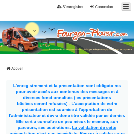
S’enregistrer
Connexion
Fourgon-plaisir.com
Forum de conseils et d'entraide des utilisateurs de fourgons, fourgons
aménagés, vans et de camping-car. Partagez votre expérience.
Accueil
L'enregistrement et la présentation sont obligatoires
pour avoir accès aux contenus des messages et à
diverses fonctionnalités (les présentations
bâclées seront refusées) - L'acceptation de votre
présentation est soumise à l'approbation de
l'administrateur et devra donc être validée par ce dernier.
Elle sert à connaître un peu mieux le membre, son
parcours, ses aspirations.
La validation de cette
présentation n'est pas immédiate
. Pensez à valider votre