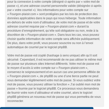
pour la connexion à votre compte (désigné ci-après par « votre mot de
passe »), et une adresse courriel personnelle valide (désignée ci-après
par « votre courriel »). Vos informations pour votre compte sur
« Fourgon-plaisir.com » sont protégées par les lois de protection des
données applicables dans le pays qui nous héberge. Toute information
en-dehors de votre nom d’utilisateur, de votre mot de passe et de votre
adresse courriel requise par « Fourgon-plaisir.com » durant la
procédure d’enregistrement, qu’elle soit obligatoire ou non, reste à la
discrétion de « Fourgon-plaisir.com ». Dans tous les cas, vous pouvez
choisir quelle information de votre compte sera affichée publiquement.
De plus, dans votre profil, vous pouvez souscrire ou non à l’envoi
automatique de courriel par le logiciel phpBB.
Votre mot de passe est crypté (hashage à sens unique) afin qu’il soit
sécurisé. Cependant, il est recommandé de ne pas utiliser le même mot
de passe sur plusieurs sites Internet différents. Votre mot de passe est
le moyen d’accès à votre compte sur « Fourgon-plaisir.com »,
conservez-le soigneusement et en aucun cas une personne affiliée de
« Fourgon-plaisir.com », de phpBB ou une d’une tierce partie ne peut
vous demander légitimement votre mot de passe. Si vous oubliez votre
mot de passe, vous pouvez utiliser la fonction « J’ai oublié mon mot de
passe » fournie par le logiciel phpBB. Ce processus vous demandera
de fournir votre nom d’utilisateur et votre courriel, alors le logiciel
phpBB générera un nouveau mot de passe qui vous permettra de vous
reconnecter.