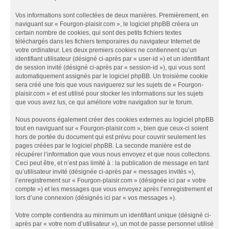
Vos informations sont collectées de deux manières. Premièrement, en
naviguant sur « Fourgon-plaisir.com », le logiciel phpBB créera un
certain nombre de cookies, qui sont des petits fichiers textes
téléchargés dans les fichiers temporaires du navigateur Internet de
votre ordinateur. Les deux premiers cookies ne contiennent qu’un
identifiant utilisateur (désigné ci-après par « user-id ») et un identifiant
de session invité (désigné ci-après par « session-id »), qui vous sont
automatiquement assignés par le logiciel phpBB. Un troisième cookie
sera créé une fois que vous naviguerez sur les sujets de « Fourgon-
plaisir.com » et est utilisé pour stocker les informations sur les sujets
que vous avez lus, ce qui améliore votre navigation sur le forum.
Nous pouvons également créer des cookies externes au logiciel phpBB
tout en naviguant sur « Fourgon-plaisir.com », bien que ceux-ci soient
hors de portée du document qui est prévu pour couvrir seulement les
pages créées par le logiciel phpBB. La seconde manière est de
récupérer l’information que vous nous envoyez et que nous collectons.
Ceci peut être, et n’est pas limité à : la publication de message en tant
qu’utilisateur invité (désignée ci-après par « messages invités »),
l’enregistrement sur « Fourgon-plaisir.com » (désignée ici par « votre
compte ») et les messages que vous envoyez après l’enregistrement et
lors d’une connexion (désignés ici par « vos messages »).
Votre compte contiendra au minimum un identifiant unique (désigné ci-
après par « votre nom d’utilisateur »), un mot de passe personnel utilisé