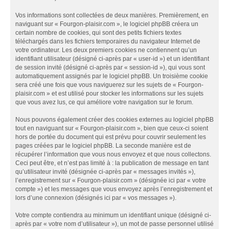
Vos informations sont collectées de deux manières. Premièrement, en
naviguant sur « Fourgon-plaisir.com », le logiciel phpBB créera un
certain nombre de cookies, qui sont des petits fichiers textes
téléchargés dans les fichiers temporaires du navigateur Internet de
votre ordinateur. Les deux premiers cookies ne contiennent qu’un
identifiant utilisateur (désigné ci-après par « user-id ») et un identifiant
de session invité (désigné ci-après par « session-id »), qui vous sont
automatiquement assignés par le logiciel phpBB. Un troisième cookie
sera créé une fois que vous naviguerez sur les sujets de « Fourgon-
plaisir.com » et est utilisé pour stocker les informations sur les sujets
que vous avez lus, ce qui améliore votre navigation sur le forum.
Nous pouvons également créer des cookies externes au logiciel phpBB
tout en naviguant sur « Fourgon-plaisir.com », bien que ceux-ci soient
hors de portée du document qui est prévu pour couvrir seulement les
pages créées par le logiciel phpBB. La seconde manière est de
récupérer l’information que vous nous envoyez et que nous collectons.
Ceci peut être, et n’est pas limité à : la publication de message en tant
qu’utilisateur invité (désignée ci-après par « messages invités »),
l’enregistrement sur « Fourgon-plaisir.com » (désignée ici par « votre
compte ») et les messages que vous envoyez après l’enregistrement et
lors d’une connexion (désignés ici par « vos messages »).
Votre compte contiendra au minimum un identifiant unique (désigné ci-
après par « votre nom d’utilisateur »), un mot de passe personnel utilisé