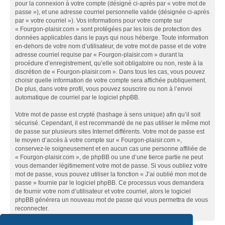
pour la connexion à votre compte (désigné ci-après par « votre mot de
passe »), et une adresse courriel personnelle valide (désignée ci-après
par « votre courriel »). Vos informations pour votre compte sur
« Fourgon-plaisir.com » sont protégées par les lois de protection des
données applicables dans le pays qui nous héberge. Toute information
en-dehors de votre nom d’utilisateur, de votre mot de passe et de votre
adresse courriel requise par « Fourgon-plaisir.com » durant la
procédure d’enregistrement, qu’elle soit obligatoire ou non, reste à la
discrétion de « Fourgon-plaisir.com ». Dans tous les cas, vous pouvez
choisir quelle information de votre compte sera affichée publiquement.
De plus, dans votre profil, vous pouvez souscrire ou non à l’envoi
automatique de courriel par le logiciel phpBB.
Votre mot de passe est crypté (hashage à sens unique) afin qu’il soit
sécurisé. Cependant, il est recommandé de ne pas utiliser le même mot
de passe sur plusieurs sites Internet différents. Votre mot de passe est
le moyen d’accès à votre compte sur « Fourgon-plaisir.com »,
conservez-le soigneusement et en aucun cas une personne affiliée de
« Fourgon-plaisir.com », de phpBB ou une d’une tierce partie ne peut
vous demander légitimement votre mot de passe. Si vous oubliez votre
mot de passe, vous pouvez utiliser la fonction « J’ai oublié mon mot de
passe » fournie par le logiciel phpBB. Ce processus vous demandera
de fournir votre nom d’utilisateur et votre courriel, alors le logiciel
phpBB générera un nouveau mot de passe qui vous permettra de vous
reconnecter.