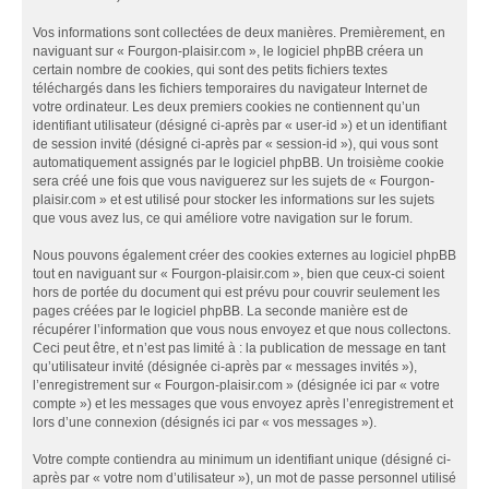
Vos informations sont collectées de deux manières. Premièrement, en
naviguant sur « Fourgon-plaisir.com », le logiciel phpBB créera un
certain nombre de cookies, qui sont des petits fichiers textes
téléchargés dans les fichiers temporaires du navigateur Internet de
votre ordinateur. Les deux premiers cookies ne contiennent qu’un
identifiant utilisateur (désigné ci-après par « user-id ») et un identifiant
de session invité (désigné ci-après par « session-id »), qui vous sont
automatiquement assignés par le logiciel phpBB. Un troisième cookie
sera créé une fois que vous naviguerez sur les sujets de « Fourgon-
plaisir.com » et est utilisé pour stocker les informations sur les sujets
que vous avez lus, ce qui améliore votre navigation sur le forum.
Nous pouvons également créer des cookies externes au logiciel phpBB
tout en naviguant sur « Fourgon-plaisir.com », bien que ceux-ci soient
hors de portée du document qui est prévu pour couvrir seulement les
pages créées par le logiciel phpBB. La seconde manière est de
récupérer l’information que vous nous envoyez et que nous collectons.
Ceci peut être, et n’est pas limité à : la publication de message en tant
qu’utilisateur invité (désignée ci-après par « messages invités »),
l’enregistrement sur « Fourgon-plaisir.com » (désignée ici par « votre
compte ») et les messages que vous envoyez après l’enregistrement et
lors d’une connexion (désignés ici par « vos messages »).
Votre compte contiendra au minimum un identifiant unique (désigné ci-
après par « votre nom d’utilisateur »), un mot de passe personnel utilisé