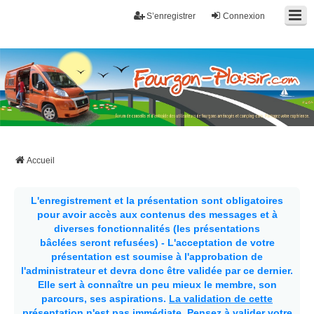
S’enregistrer
Connexion
Fourgon-plaisir.com
Forum de conseils et d'entraide des utilisateurs de fourgons, fourgons
aménagés, vans et de camping-car. Partagez votre expérience.
Accueil
L'enregistrement et la présentation sont obligatoires
pour avoir accès aux contenus des messages et à
diverses fonctionnalités (les présentations
bâclées seront refusées) - L'acceptation de votre
présentation est soumise à l'approbation de
l'administrateur et devra donc être validée par ce dernier.
Elle sert à connaître un peu mieux le membre, son
parcours, ses aspirations.
La validation de cette
présentation n'est pas immédiate
. Pensez à valider votre