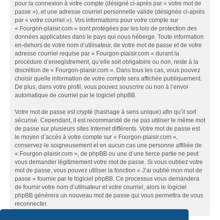
pour la connexion à votre compte (désigné ci-après par « votre mot de
passe »), et une adresse courriel personnelle valide (désignée ci-après
par « votre courriel »). Vos informations pour votre compte sur
« Fourgon-plaisir.com » sont protégées par les lois de protection des
données applicables dans le pays qui nous héberge. Toute information
en-dehors de votre nom d’utilisateur, de votre mot de passe et de votre
adresse courriel requise par « Fourgon-plaisir.com » durant la
procédure d’enregistrement, qu’elle soit obligatoire ou non, reste à la
discrétion de « Fourgon-plaisir.com ». Dans tous les cas, vous pouvez
choisir quelle information de votre compte sera affichée publiquement.
De plus, dans votre profil, vous pouvez souscrire ou non à l’envoi
automatique de courriel par le logiciel phpBB.
Votre mot de passe est crypté (hashage à sens unique) afin qu’il soit
sécurisé. Cependant, il est recommandé de ne pas utiliser le même mot
de passe sur plusieurs sites Internet différents. Votre mot de passe est
le moyen d’accès à votre compte sur « Fourgon-plaisir.com »,
conservez-le soigneusement et en aucun cas une personne affiliée de
« Fourgon-plaisir.com », de phpBB ou une d’une tierce partie ne peut
vous demander légitimement votre mot de passe. Si vous oubliez votre
mot de passe, vous pouvez utiliser la fonction « J’ai oublié mon mot de
passe » fournie par le logiciel phpBB. Ce processus vous demandera
de fournir votre nom d’utilisateur et votre courriel, alors le logiciel
phpBB générera un nouveau mot de passe qui vous permettra de vous
reconnecter.