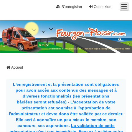
S’enregistrer
Connexion
Fourgon-plaisir.com
Forum de conseils et d'entraide des utilisateurs de fourgons, fourgons
aménagés, vans et de camping-car. Partagez votre expérience.
Accueil
L'enregistrement et la présentation sont obligatoires
pour avoir accès aux contenus des messages et à
diverses fonctionnalités (les présentations
bâclées seront refusées) - L'acceptation de votre
présentation est soumise à l'approbation de
l'administrateur et devra donc être validée par ce dernier.
Elle sert à connaître un peu mieux le membre, son
parcours, ses aspirations.
La validation de cette
présentation n'est pas immédiate
. Pensez à valider votre