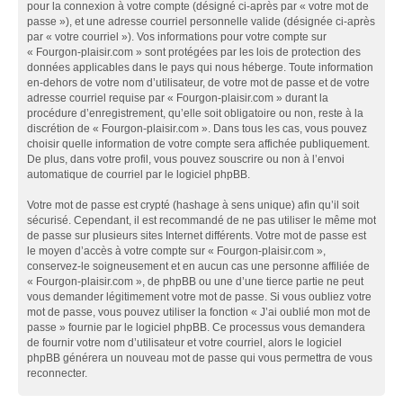
pour la connexion à votre compte (désigné ci-après par « votre mot de
passe »), et une adresse courriel personnelle valide (désignée ci-après
par « votre courriel »). Vos informations pour votre compte sur
« Fourgon-plaisir.com » sont protégées par les lois de protection des
données applicables dans le pays qui nous héberge. Toute information
en-dehors de votre nom d’utilisateur, de votre mot de passe et de votre
adresse courriel requise par « Fourgon-plaisir.com » durant la
procédure d’enregistrement, qu’elle soit obligatoire ou non, reste à la
discrétion de « Fourgon-plaisir.com ». Dans tous les cas, vous pouvez
choisir quelle information de votre compte sera affichée publiquement.
De plus, dans votre profil, vous pouvez souscrire ou non à l’envoi
automatique de courriel par le logiciel phpBB.
Votre mot de passe est crypté (hashage à sens unique) afin qu’il soit
sécurisé. Cependant, il est recommandé de ne pas utiliser le même mot
de passe sur plusieurs sites Internet différents. Votre mot de passe est
le moyen d’accès à votre compte sur « Fourgon-plaisir.com »,
conservez-le soigneusement et en aucun cas une personne affiliée de
« Fourgon-plaisir.com », de phpBB ou une d’une tierce partie ne peut
vous demander légitimement votre mot de passe. Si vous oubliez votre
mot de passe, vous pouvez utiliser la fonction « J’ai oublié mon mot de
passe » fournie par le logiciel phpBB. Ce processus vous demandera
de fournir votre nom d’utilisateur et votre courriel, alors le logiciel
phpBB générera un nouveau mot de passe qui vous permettra de vous
reconnecter.