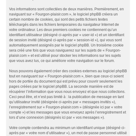
Vos informations sont collectées de deux manières. Premièrement, en
naviguant sur « Fourgon-plaisir.com », le logiciel phpBB créera un
certain nombre de cookies, qui sont des petits fichiers textes
téléchargés dans les fichiers temporaires du navigateur Internet de
votre ordinateur. Les deux premiers cookies ne contiennent qu’un
identifiant utilisateur (désigné ci-après par « user-id ») et un identifiant
de session invité (désigné ci-après par « session-id »), qui vous sont
automatiquement assignés par le logiciel phpBB. Un troisième cookie
sera créé une fois que vous naviguerez sur les sujets de « Fourgon-
plaisir.com » et est utilisé pour stocker les informations sur les sujets
que vous avez lus, ce qui améliore votre navigation sur le forum.
Nous pouvons également créer des cookies externes au logiciel phpBB
tout en naviguant sur « Fourgon-plaisir.com », bien que ceux-ci soient
hors de portée du document qui est prévu pour couvrir seulement les
pages créées par le logiciel phpBB. La seconde manière est de
récupérer l’information que vous nous envoyez et que nous collectons.
Ceci peut être, et n’est pas limité à : la publication de message en tant
qu’utilisateur invité (désignée ci-après par « messages invités »),
l’enregistrement sur « Fourgon-plaisir.com » (désignée ici par « votre
compte ») et les messages que vous envoyez après l’enregistrement et
lors d’une connexion (désignés ici par « vos messages »).
Votre compte contiendra au minimum un identifiant unique (désigné ci-
après par « votre nom d’utilisateur »), un mot de passe personnel utilisé