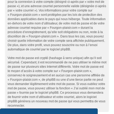
pour la connexion à votre compte (désigné ci-après par « votre mot de
passe »), et une adresse courriel personnelle valide (désignée ci-après
par « votre courriel »). Vos informations pour votre compte sur
« Fourgon-plaisir.com » sont protégées par les lois de protection des
données applicables dans le pays qui nous héberge. Toute information
en-dehors de votre nom d’utilisateur, de votre mot de passe et de votre
adresse courriel requise par « Fourgon-plaisir.com » durant la
procédure d’enregistrement, qu’elle soit obligatoire ou non, reste à la
discrétion de « Fourgon-plaisir.com ». Dans tous les cas, vous pouvez
choisir quelle information de votre compte sera affichée publiquement.
De plus, dans votre profil, vous pouvez souscrire ou non à l’envoi
automatique de courriel par le logiciel phpBB.
Votre mot de passe est crypté (hashage à sens unique) afin qu’il soit
sécurisé. Cependant, il est recommandé de ne pas utiliser le même mot
de passe sur plusieurs sites Internet différents. Votre mot de passe est
le moyen d’accès à votre compte sur « Fourgon-plaisir.com »,
conservez-le soigneusement et en aucun cas une personne affiliée de
« Fourgon-plaisir.com », de phpBB ou une d’une tierce partie ne peut
vous demander légitimement votre mot de passe. Si vous oubliez votre
mot de passe, vous pouvez utiliser la fonction « J’ai oublié mon mot de
passe » fournie par le logiciel phpBB. Ce processus vous demandera
de fournir votre nom d’utilisateur et votre courriel, alors le logiciel
phpBB générera un nouveau mot de passe qui vous permettra de vous
reconnecter.