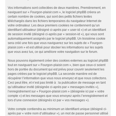
Vos informations sont collectées de deux manières. Premièrement, en
naviguant sur « Fourgon-plaisir.com », le logiciel phpBB créera un
certain nombre de cookies, qui sont des petits fichiers textes
téléchargés dans les fichiers temporaires du navigateur Internet de
votre ordinateur. Les deux premiers cookies ne contiennent qu’un
identifiant utilisateur (désigné ci-après par « user-id ») et un identifiant
de session invité (désigné ci-après par « session-id »), qui vous sont
automatiquement assignés par le logiciel phpBB. Un troisième cookie
sera créé une fois que vous naviguerez sur les sujets de « Fourgon-
plaisir.com » et est utilisé pour stocker les informations sur les sujets
que vous avez lus, ce qui améliore votre navigation sur le forum.
Nous pouvons également créer des cookies externes au logiciel phpBB
tout en naviguant sur « Fourgon-plaisir.com », bien que ceux-ci soient
hors de portée du document qui est prévu pour couvrir seulement les
pages créées par le logiciel phpBB. La seconde manière est de
récupérer l’information que vous nous envoyez et que nous collectons.
Ceci peut être, et n’est pas limité à : la publication de message en tant
qu’utilisateur invité (désignée ci-après par « messages invités »),
l’enregistrement sur « Fourgon-plaisir.com » (désignée ici par « votre
compte ») et les messages que vous envoyez après l’enregistrement et
lors d’une connexion (désignés ici par « vos messages »).
Votre compte contiendra au minimum un identifiant unique (désigné ci-
après par « votre nom d’utilisateur »), un mot de passe personnel utilisé