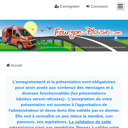
S’enregistrer
Connexion
Fourgon-plaisir.com
Forum de conseils et d'entraide des utilisateurs de fourgons, fourgons
aménagés, vans et de camping-car. Partagez votre expérience.
Accueil
L'enregistrement et la présentation sont obligatoires
pour avoir accès aux contenus des messages et à
diverses fonctionnalités (les présentations
bâclées seront refusées) - L'acceptation de votre
présentation est soumise à l'approbation de
l'administrateur et devra donc être validée par ce dernier.
Elle sert à connaître un peu mieux le membre, son
parcours, ses aspirations.
La validation de cette
présentation n'est pas immédiate
. Pensez à valider votre