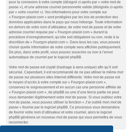
pour la connexion à votre compte (désigné ci-après par « votre mot de
passe »), et une adresse courriel personnelle valide (désignée ci-après
par « votre courriel »). Vos informations pour votre compte sur
« Fourgon-plaisir.com » sont protégées par les lois de protection des
données applicables dans le pays qui nous héberge. Toute information
en-dehors de votre nom d’utilisateur, de votre mot de passe et de votre
adresse courriel requise par « Fourgon-plaisir.com » durant la
procédure d’enregistrement, qu’elle soit obligatoire ou non, reste à la
discrétion de « Fourgon-plaisir.com ». Dans tous les cas, vous pouvez
choisir quelle information de votre compte sera affichée publiquement.
De plus, dans votre profil, vous pouvez souscrire ou non à l’envoi
automatique de courriel par le logiciel phpBB.
Votre mot de passe est crypté (hashage à sens unique) afin qu’il soit
sécurisé. Cependant, il est recommandé de ne pas utiliser le même mot
de passe sur plusieurs sites Internet différents. Votre mot de passe est
le moyen d’accès à votre compte sur « Fourgon-plaisir.com »,
conservez-le soigneusement et en aucun cas une personne affiliée de
« Fourgon-plaisir.com », de phpBB ou une d’une tierce partie ne peut
vous demander légitimement votre mot de passe. Si vous oubliez votre
mot de passe, vous pouvez utiliser la fonction « J’ai oublié mon mot de
passe » fournie par le logiciel phpBB. Ce processus vous demandera
de fournir votre nom d’utilisateur et votre courriel, alors le logiciel
phpBB générera un nouveau mot de passe qui vous permettra de vous
reconnecter.