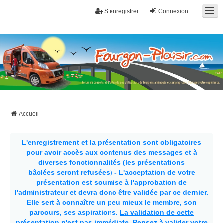
S’enregistrer
Connexion
Fourgon-plaisir.com
Forum de conseils et d'entraide des utilisateurs de fourgons, fourgons
aménagés, vans et de camping-car. Partagez votre expérience.
Accueil
L'enregistrement et la présentation sont obligatoires
pour avoir accès aux contenus des messages et à
diverses fonctionnalités (les présentations
bâclées seront refusées) - L'acceptation de votre
présentation est soumise à l'approbation de
l'administrateur et devra donc être validée par ce dernier.
Elle sert à connaître un peu mieux le membre, son
parcours, ses aspirations.
La validation de cette
présentation n'est pas immédiate
. Pensez à valider votre