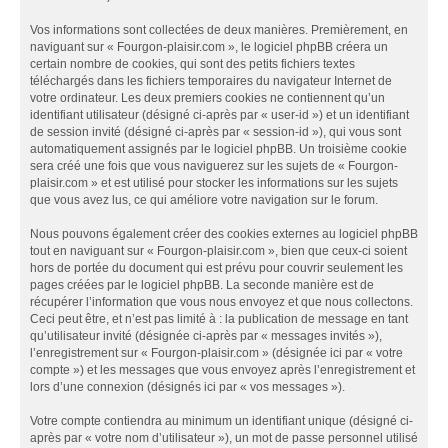
Vos informations sont collectées de deux manières. Premièrement, en
naviguant sur « Fourgon-plaisir.com », le logiciel phpBB créera un
certain nombre de cookies, qui sont des petits fichiers textes
téléchargés dans les fichiers temporaires du navigateur Internet de
votre ordinateur. Les deux premiers cookies ne contiennent qu’un
identifiant utilisateur (désigné ci-après par « user-id ») et un identifiant
de session invité (désigné ci-après par « session-id »), qui vous sont
automatiquement assignés par le logiciel phpBB. Un troisième cookie
sera créé une fois que vous naviguerez sur les sujets de « Fourgon-
plaisir.com » et est utilisé pour stocker les informations sur les sujets
que vous avez lus, ce qui améliore votre navigation sur le forum.
Nous pouvons également créer des cookies externes au logiciel phpBB
tout en naviguant sur « Fourgon-plaisir.com », bien que ceux-ci soient
hors de portée du document qui est prévu pour couvrir seulement les
pages créées par le logiciel phpBB. La seconde manière est de
récupérer l’information que vous nous envoyez et que nous collectons.
Ceci peut être, et n’est pas limité à : la publication de message en tant
qu’utilisateur invité (désignée ci-après par « messages invités »),
l’enregistrement sur « Fourgon-plaisir.com » (désignée ici par « votre
compte ») et les messages que vous envoyez après l’enregistrement et
lors d’une connexion (désignés ici par « vos messages »).
Votre compte contiendra au minimum un identifiant unique (désigné ci-
après par « votre nom d’utilisateur »), un mot de passe personnel utilisé