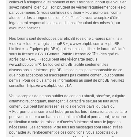
celles-ci à n’importe quel moment et nous ferons tout pour que vous en
soyez informé, bien qu’il soit prudent de vérifier régulièrement celles-ci
par vous-même. Si vous continuez d’utiliser « Fourgon-plaisir.com »
alors que des changements ont été effectués, vous acceptez d’être
légalement responsable des conditions découlant des mises à jour
et/ou modifications.
Nos forums sont développés par phpBB (désigné ci-après par « ils »,
« eux », « leur », « logiciel phpBB », « www.phpbb.com », « phpBB
Limited », « Équipes phpBB ») qui est un script libre de forum, déclaré
sous la licence «
GNU General Public License v2
» (désigné ci-
après par « GPL ») et qui peut être téléchargé depuis
www.phpbb.com
. Le logiciel phpBB facilite seulement les
discussions sur Internet. phpBB Limited n’est pas responsable de ce
que nous acceptons ou n’acceptons pas comme contenu ou conduite
permis. Pour de plus amples informations au sujet de phpBB, veuillez
consulter :
https://www.phpbb.com/
.
Vous acceptez de ne pas publier de contenu abusif, obscène, vulgaire,
diffamatoire, choquant, menaçant, à caractère sexuel ou tout autre
contenu qui peut transgresser les lois de votre pays, du pays où
« Fourgon-plaisir.com » est hébergé ou les lois internationales. Le faire
peut vous mener à un bannissement immédiat et permanent, avec une
notification à votre fournisseur d’accès à Internet si nous le jugeons
nécessaire. Les adresses IP de tous les messages sont enregistrées
pour aider au renforcement de ces conditions. Vous acceptez que