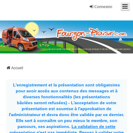
Connexion
Fourgon-plaisir.com
Forum de conseils et d'entraide des utilisateurs de fourgons, fourgons
aménagés, vans et de camping-car. Partagez votre expérience.
Accueil
L'enregistrement et la présentation sont obligatoires
pour avoir accès aux contenus des messages et à
diverses fonctionnalités (les présentations
bâclées seront refusées) - L'acceptation de votre
présentation est soumise à l'approbation de
l'administrateur et devra donc être validée par ce dernier.
Elle sert à connaître un peu mieux le membre, son
parcours, ses aspirations.
La validation de cette
présentation n'est pas immédiate
. Pensez à valider votre