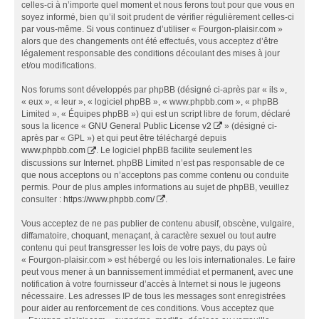
celles-ci à n’importe quel moment et nous ferons tout pour que vous en
soyez informé, bien qu’il soit prudent de vérifier régulièrement celles-ci
par vous-même. Si vous continuez d’utiliser « Fourgon-plaisir.com »
alors que des changements ont été effectués, vous acceptez d’être
légalement responsable des conditions découlant des mises à jour
et/ou modifications.
Nos forums sont développés par phpBB (désigné ci-après par « ils »,
« eux », « leur », « logiciel phpBB », « www.phpbb.com », « phpBB
Limited », « Équipes phpBB ») qui est un script libre de forum, déclaré
sous la licence «
GNU General Public License v2
» (désigné ci-
après par « GPL ») et qui peut être téléchargé depuis
www.phpbb.com
. Le logiciel phpBB facilite seulement les
discussions sur Internet. phpBB Limited n’est pas responsable de ce
que nous acceptons ou n’acceptons pas comme contenu ou conduite
permis. Pour de plus amples informations au sujet de phpBB, veuillez
consulter :
https://www.phpbb.com/
.
Vous acceptez de ne pas publier de contenu abusif, obscène, vulgaire,
diffamatoire, choquant, menaçant, à caractère sexuel ou tout autre
contenu qui peut transgresser les lois de votre pays, du pays où
« Fourgon-plaisir.com » est hébergé ou les lois internationales. Le faire
peut vous mener à un bannissement immédiat et permanent, avec une
notification à votre fournisseur d’accès à Internet si nous le jugeons
nécessaire. Les adresses IP de tous les messages sont enregistrées
pour aider au renforcement de ces conditions. Vous acceptez que