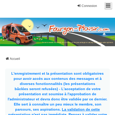
Connexion
Fourgon-plaisir.com
Forum de conseils et d'entraide des utilisateurs de fourgons, fourgons
aménagés, vans et de camping-car. Partagez votre expérience.
Accueil
L'enregistrement et la présentation sont obligatoires
pour avoir accès aux contenus des messages et à
diverses fonctionnalités (les présentations
bâclées seront refusées) - L'acceptation de votre
présentation est soumise à l'approbation de
l'administrateur et devra donc être validée par ce dernier.
Elle sert à connaître un peu mieux le membre, son
parcours, ses aspirations.
La validation de cette
présentation n'est pas immédiate
. Pensez à valider votre