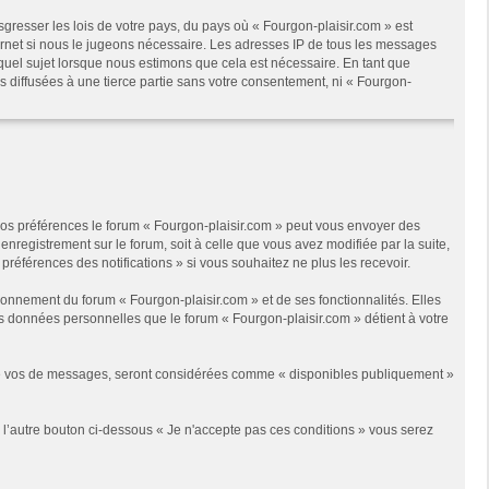
gresser les lois de votre pays, du pays où « Fourgon-plaisir.com » est
ternet si nous le jugeons nécessaire. Les adresses IP de tous les messages
quel sujet lorsque nous estimons que cela est nécessaire. En tant que
 diffusées à une tierce partie sans votre consentement, ni « Fourgon-
 vos préférences le forum « Fourgon-plaisir.com » peut vous envoyer des
enregistrement sur le forum, soit à celle que vous avez modifiée par la suite,
références des notifications » si vous souhaitez ne plus les recevoir.
onnement du forum « Fourgon-plaisir.com » et de ses fonctionnalités. Elles
les données personnelles que le forum « Fourgon-plaisir.com » détient à votre
s de vos de messages, seront considérées comme « disponibles publiquement »
r l’autre bouton ci-dessous « Je n'accepte pas ces conditions » vous serez