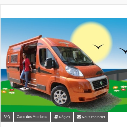
Fourgon-plaisir.com
Forum de conseils et d'entraide des utilisateurs de fourgo
FAQ
Carte des Membres
Règles
Nous contacter