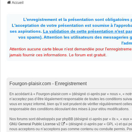
Accueil
L'enregistrement et la présentation sont obligatoires
L'acceptation de votre présentation est soumise à l'approbat
ses aspirations.
La validation de cette présentation n'est p
vos spams). Attention les utilisateurs des messageries g
l'adm
Attention aucune carte bleue n'est demandée pour l'enregistremen
jamais fournir ces informations. Le forum est gratuit.
Fourgon-plaisir.com - Enregistrement
En accédant à « Fourgon-plaisir.com » (désigné ci-après par « nous », « notr
n’acceptez pas d’être légalement responsable de toutes les conditions suivan
vous en soyez informé, bien qu’il soit prudent de vérifier régulièrement cel
responsable des conditions découlant des mises à jour et/ou modifications.
Nos forums sont développés par phpBB (désigné ci-après par « ils », « eux »,
GNU General Public License v2
» (désigné ci-après par « GPL ») et qui p
nous acceptons ou n’acceptons pas comme contenu ou conduite permis. Pour 