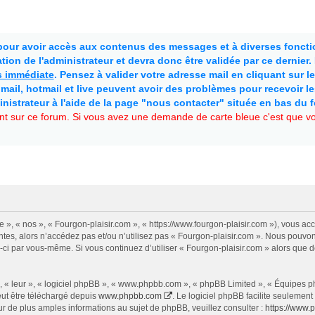
 pour avoir accès aux contenus des messages et à diverses fonctio
ion de l'administrateur et devra donc être validée par ce dernier
as immédiate
. Pensez à valider votre adresse mail en cliquant sur le 
mail, hotmail et live peuvent avoir des problèmes pour recevoir l
inistrateur à l'aide de la page "nous contacter" située en bas du 
t sur ce forum. Si vous avez une demande de carte bleue c'est que vou
e », « nos », « Fourgon-plaisir.com », « https://www.fourgon-plaisir.com »), vous a
tes, alors n’accédez pas et/ou n’utilisez pas « Fourgon-plaisir.com ». Nous pouvon
les-ci par vous-même. Si vous continuez d’utiliser « Fourgon-plaisir.com » alors qu
 « leur », « logiciel phpBB », « www.phpbb.com », « phpBB Limited », « Équipes php
eut être téléchargé depuis
www.phpbb.com
. Le logiciel phpBB facilite seulemen
de plus amples informations au sujet de phpBB, veuillez consulter :
https://www.