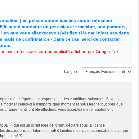
nnalités (les présentations bâclées seront refusées) -
. Elle sert à connaître un peu mieux le membre, son parcours,
lien que vous allez recevoir.(vérifiez si le mail n'est pas dans
es mails de confirmation - Dans ce cas merci de contacter
forum.
s avez dû cliquer sur une publicité affichée par Google. Ne
Langue :
cceptez d’être légalement responsable des conditions suivantes. Si vous
s modifier celles-ci à n’importe quel moment et nous ferons tout pour que
e des changements ont été effectués, vous acceptez d’être légalement
BB ») qui est un script libre de forum, déclaré sous la licence «
t les discussions sur Internet. phpBB Limited n’est pas responsable de ce que
phpbb.com/
.