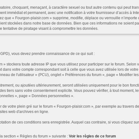
atoire, choquant, menaçant, à caractère sexuel ou tout autre contenu qui peut trans
ent immédiat et permanent, avec une notification à votre fournisseur d’accès à In
ez que « Fourgon-plaisir.com » supprime, modifie, déplace ou verrouille n’importe 
ent stockées dans notre base de données. Bien que ces informations ne soient pas
e tentative de piratage visant à compromettre les données.
RGPD), vous devez prendre connaissance de ce qui suit :
 » stockera toute adresse IP que vous utilisez pour participer sur le forum. Selon
t dans votre compte correspondant soit à celle que vous avez utilisée lors de votre 
au de l'utilisateur » (PCU), onglet « Préférences du forum », page « Modifier les p
rement, ou ajoutées ultérieurement, seront utilisées uniquement pour le bon foncti
à des tiers sans votre consentement explicite. Vous pouvez vérifier, à tout moment, 
rsonnelles », page « Données personnelles ».
r de votre plein gré sur le forum « Fourgon-plaisir.com », par exemple au traver
sites web d'archives en ligne.
ptation de ces conditions sera enregistrée. Auquel cas contraire, si vous cliquez su
la section « Règles du forum » suivante :
Voir les règles de ce forum