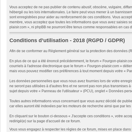
Vous acceptez de ne pas publier de contenu abusif, obscène, vulgaire, diffam
hébergé ou les lois internationales. Le faire peut vous mener à un bannissem
sont enregistrées pour aider au renforcement de ces conditions. Vous accept
membre, vous acceptez que toutes les informations que vous avez saisies soi
plaisir.com », ni phpBB ne pourront être tenus comme responsables en cas d
Conditions d’utilisation - 2018 (RGPD / GDPR)
Afin de se conformer au Règlement général sur la protection des données (
En plus de ce qui a été énoncé précédemment, le forum « Fourgon-plaisir.com
courriels à l'adresse électronique que le forum « Fourgon-plaisir.com » détien
mais vous pouvez modifier ces préférences à tout moment depuis votre « Panne
Les données personnelles que vous nous avez fournies lors de votre enregist
ne seront pas utilisées à d'autres fins et ne seront pas non plus transmises 
sujet depuis votre « Panneau de l'utilisateur » (PCU), onglet « Données pe
Toutes autres informations vous concernant que vous aurez décidé de publie
car elles auront été indexées par les moteurs de recherche ainsi que par les 
En cliquant sur le bouton ci-dessous « J'accepte ces conditions », votre acce
redirigé(e) sur la page d'accueil de ce forum.
Vous vous engagez à respecter les règles de ce forum, mises en place dans 