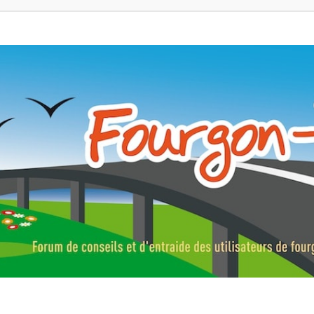
ns, fourgons aménagés, vans et de camping-car. Partagez votre expérie