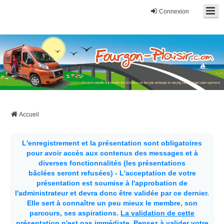
Connexion
Fourgon-plaisir.com
Forum de conseils et d'entraide des utilisateurs de fourgons, fourgons
aménagés, vans et de camping-car. Partagez votre expérience.
Accueil
L'enregistrement et la présentation sont obligatoires
pour avoir accès aux contenus des messages et à
diverses fonctionnalités (les présentations
bâclées seront refusées) - L'acceptation de votre
présentation est soumise à l'approbation de
l'administrateur et devra donc être validée par ce dernier.
Elle sert à connaître un peu mieux le membre, son
parcours, ses aspirations.
La validation de cette
présentation n'est pas immédiate
. Pensez à valider votre