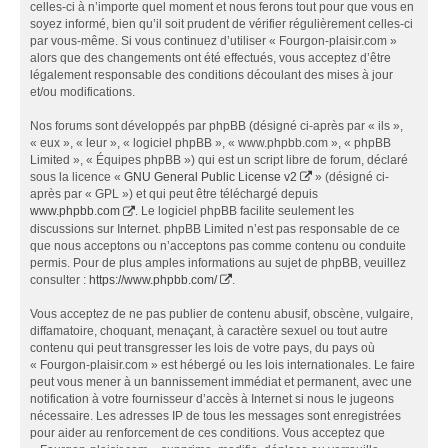
celles-ci à n’importe quel moment et nous ferons tout pour que vous en
soyez informé, bien qu’il soit prudent de vérifier régulièrement celles-ci
par vous-même. Si vous continuez d’utiliser « Fourgon-plaisir.com »
alors que des changements ont été effectués, vous acceptez d’être
légalement responsable des conditions découlant des mises à jour
et/ou modifications.
Nos forums sont développés par phpBB (désigné ci-après par « ils »,
« eux », « leur », « logiciel phpBB », « www.phpbb.com », « phpBB
Limited », « Équipes phpBB ») qui est un script libre de forum, déclaré
sous la licence «
GNU General Public License v2
» (désigné ci-
après par « GPL ») et qui peut être téléchargé depuis
www.phpbb.com
. Le logiciel phpBB facilite seulement les
discussions sur Internet. phpBB Limited n’est pas responsable de ce
que nous acceptons ou n’acceptons pas comme contenu ou conduite
permis. Pour de plus amples informations au sujet de phpBB, veuillez
consulter :
https://www.phpbb.com/
.
Vous acceptez de ne pas publier de contenu abusif, obscène, vulgaire,
diffamatoire, choquant, menaçant, à caractère sexuel ou tout autre
contenu qui peut transgresser les lois de votre pays, du pays où
« Fourgon-plaisir.com » est hébergé ou les lois internationales. Le faire
peut vous mener à un bannissement immédiat et permanent, avec une
notification à votre fournisseur d’accès à Internet si nous le jugeons
nécessaire. Les adresses IP de tous les messages sont enregistrées
pour aider au renforcement de ces conditions. Vous acceptez que