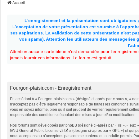
Accueil
L'enregistrement et la présentation sont obligatoires
L'acceptation de votre présentation est soumise à l'approbat
ses aspirations.
La validation de cette présentation n'est p
vos spams). Attention les utilisateurs des messageries g
l'adm
Attention aucune carte bleue n'est demandée pour l'enregistremen
jamais fournir ces informations. Le forum est gratuit.
Fourgon-plaisir.com - Enregistrement
En accédant à « Fourgon-plaisir.com » (désigné ci-après par « nous », « notr
n’acceptez pas d’être légalement responsable de toutes les conditions suivan
vous en soyez informé, bien qu’il soit prudent de vérifier régulièrement cel
responsable des conditions découlant des mises à jour et/ou modifications.
Nos forums sont développés par phpBB (désigné ci-après par « ils », « eux »,
GNU General Public License v2
» (désigné ci-après par « GPL ») et qui p
nous acceptons ou n’acceptons pas comme contenu ou conduite permis. Pour 