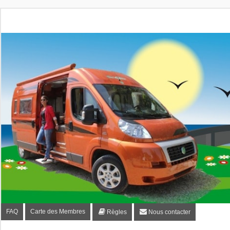
Fourgon-plaisir.com
Forum de conseils et d'entraide des utilisateurs de fourgo
FAQ
Carte des Membres
Règles
Nous contacter