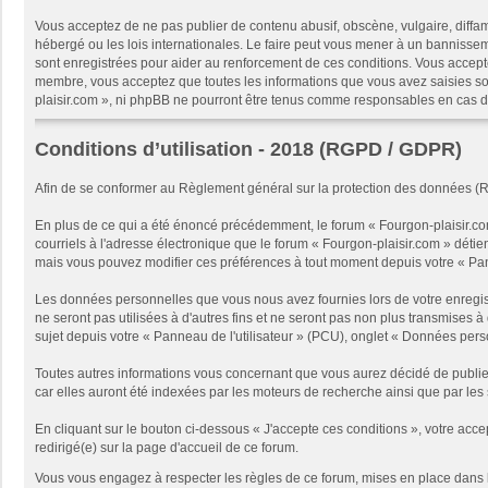
Vous acceptez de ne pas publier de contenu abusif, obscène, vulgaire, diffam
hébergé ou les lois internationales. Le faire peut vous mener à un bannissem
sont enregistrées pour aider au renforcement de ces conditions. Vous accept
membre, vous acceptez que toutes les informations que vous avez saisies soi
plaisir.com », ni phpBB ne pourront être tenus comme responsables en cas d
Conditions d’utilisation - 2018 (RGPD / GDPR)
Afin de se conformer au Règlement général sur la protection des données (
En plus de ce qui a été énoncé précédemment, le forum « Fourgon-plaisir.com
courriels à l'adresse électronique que le forum « Fourgon-plaisir.com » détien
mais vous pouvez modifier ces préférences à tout moment depuis votre « Panne
Les données personnelles que vous nous avez fournies lors de votre enregist
ne seront pas utilisées à d'autres fins et ne seront pas non plus transmises 
sujet depuis votre « Panneau de l'utilisateur » (PCU), onglet « Données pe
Toutes autres informations vous concernant que vous aurez décidé de publie
car elles auront été indexées par les moteurs de recherche ainsi que par les 
En cliquant sur le bouton ci-dessous « J'accepte ces conditions », votre acce
redirigé(e) sur la page d'accueil de ce forum.
Vous vous engagez à respecter les règles de ce forum, mises en place dans 