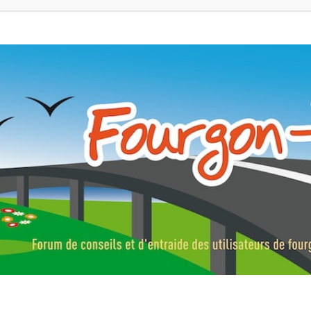
ns, fourgons aménagés, vans et de camping-car. Partagez votre expérie