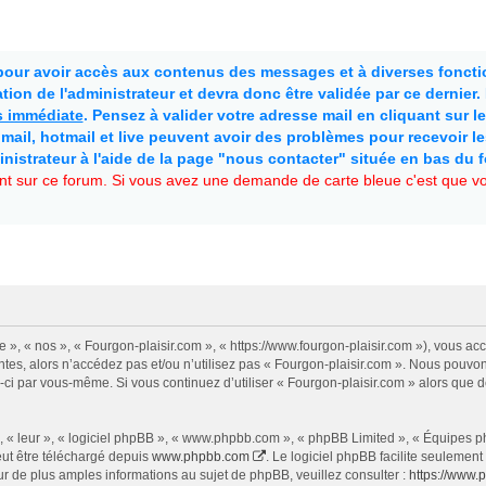
 pour avoir accès aux contenus des messages et à diverses fonctio
ion de l'administrateur et devra donc être validée par ce dernier
as immédiate
. Pensez à valider votre adresse mail en cliquant sur le 
mail, hotmail et live peuvent avoir des problèmes pour recevoir l
inistrateur à l'aide de la page "nous contacter" située en bas du 
t sur ce forum. Si vous avez une demande de carte bleue c'est que vou
e », « nos », « Fourgon-plaisir.com », « https://www.fourgon-plaisir.com »), vous a
tes, alors n’accédez pas et/ou n’utilisez pas « Fourgon-plaisir.com ». Nous pouvon
les-ci par vous-même. Si vous continuez d’utiliser « Fourgon-plaisir.com » alors qu
 « leur », « logiciel phpBB », « www.phpbb.com », « phpBB Limited », « Équipes php
eut être téléchargé depuis
www.phpbb.com
. Le logiciel phpBB facilite seulemen
de plus amples informations au sujet de phpBB, veuillez consulter :
https://www.