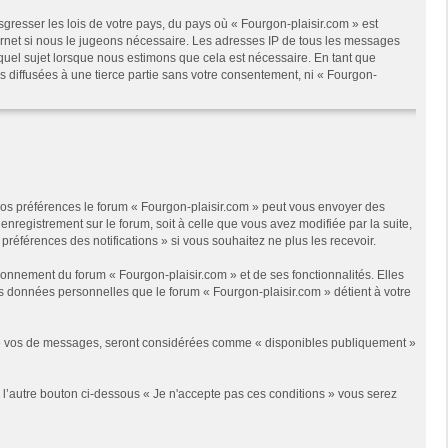
gresser les lois de votre pays, du pays où « Fourgon-plaisir.com » est
ternet si nous le jugeons nécessaire. Les adresses IP de tous les messages
quel sujet lorsque nous estimons que cela est nécessaire. En tant que
 diffusées à une tierce partie sans votre consentement, ni « Fourgon-
 vos préférences le forum « Fourgon-plaisir.com » peut vous envoyer des
enregistrement sur le forum, soit à celle que vous avez modifiée par la suite,
références des notifications » si vous souhaitez ne plus les recevoir.
onnement du forum « Fourgon-plaisir.com » et de ses fonctionnalités. Elles
les données personnelles que le forum « Fourgon-plaisir.com » détient à votre
s de vos de messages, seront considérées comme « disponibles publiquement »
r l’autre bouton ci-dessous « Je n'accepte pas ces conditions » vous serez