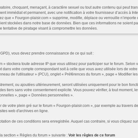
atoire, choquant, menaçant, à caractère sexuel ou tout autre contenu qui peut trans
ent immédiat et permanent, avec une notification à votre fournisseur d’accès à In
ez que « Fourgon-plaisir.com » supprime, modifie, déplace ou verrouille n’importe 
ent stockées dans notre base de données. Bien que ces informations ne soient pas
e tentative de piratage visant à compromettre les données.
RGPD), vous devez prendre connaissance de ce qui suit :
 » stockera toute adresse IP que vous utilisez pour participer sur le forum. Selon
t dans votre compte correspondant soit à celle que vous avez utilisée lors de votre 
au de l'utilisateur » (PCU), onglet « Préférences du forum », page « Modifier les p
rement, ou ajoutées ultérieurement, seront utilisées uniquement pour le bon foncti
à des tiers sans votre consentement explicite. Vous pouvez vérifier, à tout moment, 
rsonnelles », page « Données personnelles ».
r de votre plein gré sur le forum « Fourgon-plaisir.com », par exemple au traver
sites web d'archives en ligne.
ptation de ces conditions sera enregistrée. Auquel cas contraire, si vous cliquez su
la section « Règles du forum » suivante :
Voir les règles de ce forum