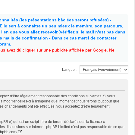
nnalités (les présentations bâclées seront refusées) -
. Elle sert à connaître un peu mieux le membre, son parcours,
lien que vous allez recevoir.(vérifiez si le mail n'est pas dans
es mails de confirmation - Dans ce cas merci de contacter
forum.
s avez dû cliquer sur une publicité affichée par Google. Ne
Langue :
cceptez d’être légalement responsable des conditions suivantes. Si vous
s modifier celles-ci à n’importe quel moment et nous ferons tout pour que
e des changements ont été effectués, vous acceptez d’être légalement
BB ») qui est un script libre de forum, déclaré sous la licence «
t les discussions sur Internet. phpBB Limited n’est pas responsable de ce que
phpbb.com/
.