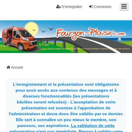
S’enregistrer
Connexion
Fourgon-plaisir.com
Forum de conseils et d'entraide des utilisateurs de fourgons, fourgons
aménagés, vans et de camping-car. Partagez votre expérience.
Accueil
L'enregistrement et la présentation sont obligatoires
pour avoir accès aux contenus des messages et à
diverses fonctionnalités (les présentations
bâclées seront refusées) - L'acceptation de votre
présentation est soumise à l'approbation de
l'administrateur et devra donc être validée par ce dernier.
Elle sert à connaître un peu mieux le membre, son
parcours, ses aspirations.
La validation de cette
présentation n'est pas immédiate
. Pensez à valider votre