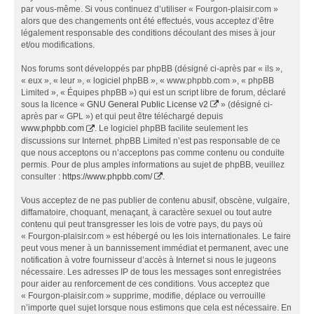
par vous-même. Si vous continuez d’utiliser « Fourgon-plaisir.com »
alors que des changements ont été effectués, vous acceptez d’être
légalement responsable des conditions découlant des mises à jour
et/ou modifications.
Nos forums sont développés par phpBB (désigné ci-après par « ils »,
« eux », « leur », « logiciel phpBB », « www.phpbb.com », « phpBB
Limited », « Équipes phpBB ») qui est un script libre de forum, déclaré
sous la licence «
GNU General Public License v2
» (désigné ci-
après par « GPL ») et qui peut être téléchargé depuis
www.phpbb.com
. Le logiciel phpBB facilite seulement les
discussions sur Internet. phpBB Limited n’est pas responsable de ce
que nous acceptons ou n’acceptons pas comme contenu ou conduite
permis. Pour de plus amples informations au sujet de phpBB, veuillez
consulter :
https://www.phpbb.com/
.
Vous acceptez de ne pas publier de contenu abusif, obscène, vulgaire,
diffamatoire, choquant, menaçant, à caractère sexuel ou tout autre
contenu qui peut transgresser les lois de votre pays, du pays où
« Fourgon-plaisir.com » est hébergé ou les lois internationales. Le faire
peut vous mener à un bannissement immédiat et permanent, avec une
notification à votre fournisseur d’accès à Internet si nous le jugeons
nécessaire. Les adresses IP de tous les messages sont enregistrées
pour aider au renforcement de ces conditions. Vous acceptez que
« Fourgon-plaisir.com » supprime, modifie, déplace ou verrouille
n’importe quel sujet lorsque nous estimons que cela est nécessaire. En