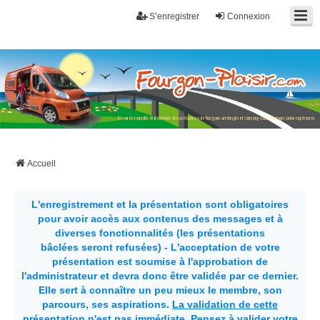
S’enregistrer
Connexion
Fourgon-plaisir.com
Forum de conseils et d'entraide des utilisateurs de fourgons, fourgons
aménagés, vans et de camping-car. Partagez votre expérience.
Accueil
L'enregistrement et la présentation sont obligatoires
pour avoir accès aux contenus des messages et à
diverses fonctionnalités (les présentations
bâclées seront refusées) - L'acceptation de votre
présentation est soumise à l'approbation de
l'administrateur et devra donc être validée par ce dernier.
Elle sert à connaître un peu mieux le membre, son
parcours, ses aspirations.
La validation de cette
présentation n'est pas immédiate
. Pensez à valider votre