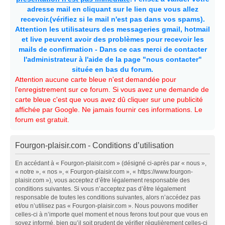
adresse mail en cliquant sur le lien que vous allez
recevoir.(vérifiez si le mail n'est pas dans vos spams).
Attention les utilisateurs des messageries gmail, hotmail
et live peuvent avoir des problèmes pour recevoir les
mails de confirmation - Dans ce cas merci de contacter
l'administrateur à l'aide de la page "nous contacter"
située en bas du forum.
Attention aucune carte bleue n'est demandée pour
l'enregistrement sur ce forum. Si vous avez une demande de
carte bleue c'est que vous avez dû cliquer sur une publicité
affichée par Google. Ne jamais fournir ces informations. Le
forum est gratuit.
Fourgon-plaisir.com - Conditions d’utilisation
En accédant à « Fourgon-plaisir.com » (désigné ci-après par « nous »,
« notre », « nos », « Fourgon-plaisir.com », « https://www.fourgon-
plaisir.com »), vous acceptez d’être légalement responsable des
conditions suivantes. Si vous n’acceptez pas d’être légalement
responsable de toutes les conditions suivantes, alors n’accédez pas
et/ou n’utilisez pas « Fourgon-plaisir.com ». Nous pouvons modifier
celles-ci à n’importe quel moment et nous ferons tout pour que vous en
soyez informé, bien qu’il soit prudent de vérifier régulièrement celles-ci