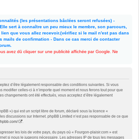
nnalités (les présentations bâclées seront refusées) -
. Elle sert à connaître un peu mieux le membre, son parcours,
lien que vous allez recevoir.(vérifiez si le mail n'est pas dans
es mails de confirmation - Dans ce cas merci de contacter
forum.
s avez dû cliquer sur une publicité affichée par Google. Ne
cceptez d’être légalement responsable des conditions suivantes. Si vous
s modifier celles-ci à n’importe quel moment et nous ferons tout pour que
e des changements ont été effectués, vous acceptez d’être légalement
BB ») qui est un script libre de forum, déclaré sous la licence «
t les discussions sur Internet. phpBB Limited n’est pas responsable de ce que
phpbb.com/
.
gresser les lois de votre pays, du pays où « Fourgon-plaisir.com » est
ternet si nous le jugeons nécessaire. Les adresses IP de tous les messages