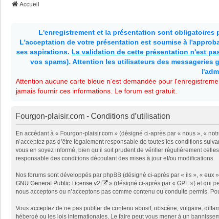
Accueil
L'enregistrement et la présentation sont obligatoires
L'acceptation de votre présentation est soumise à l'approbat
ses aspirations.
La validation de cette présentation n'est p
vos spams). Attention les utilisateurs des messageries g
l'adm
Attention aucune carte bleue n'est demandée pour l'enregistremen
jamais fournir ces informations. Le forum est gratuit.
Fourgon-plaisir.com - Conditions d’utilisation
En accédant à « Fourgon-plaisir.com » (désigné ci-après par « nous », « notr
n’acceptez pas d’être légalement responsable de toutes les conditions suivan
vous en soyez informé, bien qu’il soit prudent de vérifier régulièrement cel
responsable des conditions découlant des mises à jour et/ou modifications.
Nos forums sont développés par phpBB (désigné ci-après par « ils », « eux »,
GNU General Public License v2
» (désigné ci-après par « GPL ») et qui p
nous acceptons ou n’acceptons pas comme contenu ou conduite permis. Pour 
Vous acceptez de ne pas publier de contenu abusif, obscène, vulgaire, diffam
hébergé ou les lois internationales. Le faire peut vous mener à un bannissem