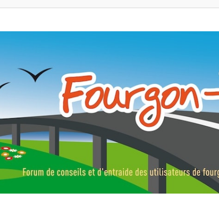
ns, fourgons aménagés, vans et de camping-car. Partagez votre expérie