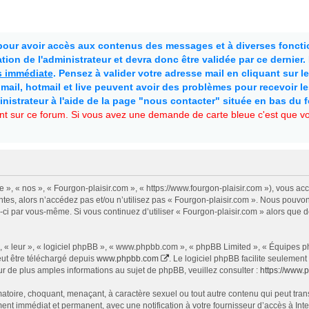
 pour avoir accès aux contenus des messages et à diverses fonctio
ion de l'administrateur et devra donc être validée par ce dernier
as immédiate
. Pensez à valider votre adresse mail en cliquant sur le 
mail, hotmail et live peuvent avoir des problèmes pour recevoir l
inistrateur à l'aide de la page "nous contacter" située en bas du 
t sur ce forum. Si vous avez une demande de carte bleue c'est que vou
e », « nos », « Fourgon-plaisir.com », « https://www.fourgon-plaisir.com »), vous a
tes, alors n’accédez pas et/ou n’utilisez pas « Fourgon-plaisir.com ». Nous pouvon
les-ci par vous-même. Si vous continuez d’utiliser « Fourgon-plaisir.com » alors qu
 « leur », « logiciel phpBB », « www.phpbb.com », « phpBB Limited », « Équipes php
eut être téléchargé depuis
www.phpbb.com
. Le logiciel phpBB facilite seulemen
de plus amples informations au sujet de phpBB, veuillez consulter :
https://www.
atoire, choquant, menaçant, à caractère sexuel ou tout autre contenu qui peut trans
ent immédiat et permanent, avec une notification à votre fournisseur d’accès à In