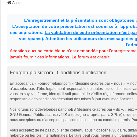
Accueil
L'enregistrement et la présentation sont obligatoires
L'acceptation de votre présentation est soumise à l'approbat
ses aspirations.
La validation de cette présentation n'est p
vos spams). Attention les utilisateurs des messageries g
l'adm
Attention aucune carte bleue n'est demandée pour l'enregistremen
jamais fournir ces informations. Le forum est gratuit.
Fourgon-plaisir.com - Conditions d’utilisation
En accédant à « Fourgon-plaisir.com » (désigné ci-après par « nous », « notr
n’acceptez pas d’être légalement responsable de toutes les conditions suivan
vous en soyez informé, bien qu’il soit prudent de vérifier régulièrement cel
responsable des conditions découlant des mises à jour et/ou modifications.
Nos forums sont développés par phpBB (désigné ci-après par « ils », « eux »,
GNU General Public License v2
» (désigné ci-après par « GPL ») et qui p
nous acceptons ou n’acceptons pas comme contenu ou conduite permis. Pour 
Vous acceptez de ne pas publier de contenu abusif, obscène, vulgaire, diffam
hébergé ou les lois internationales. Le faire peut vous mener à un bannissem