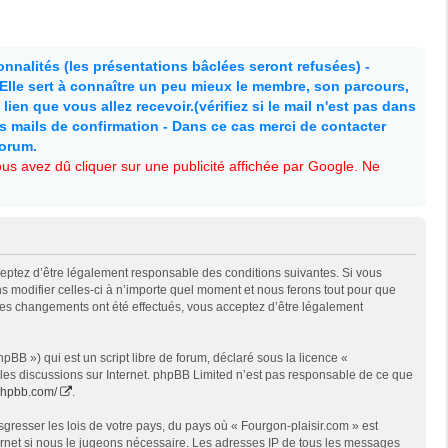
nnalités (les présentations bâclées seront refusées) -
. Elle sert à connaître un peu mieux le membre, son parcours,
lien que vous allez recevoir.(vérifiez si le mail n'est pas dans
es mails de confirmation - Dans ce cas merci de contacter
forum.
s avez dû cliquer sur une publicité affichée par Google. Ne
cceptez d’être légalement responsable des conditions suivantes. Si vous
s modifier celles-ci à n’importe quel moment et nous ferons tout pour que
e des changements ont été effectués, vous acceptez d’être légalement
BB ») qui est un script libre de forum, déclaré sous la licence «
t les discussions sur Internet. phpBB Limited n’est pas responsable de ce que
phpbb.com/
.
gresser les lois de votre pays, du pays où « Fourgon-plaisir.com » est
ternet si nous le jugeons nécessaire. Les adresses IP de tous les messages