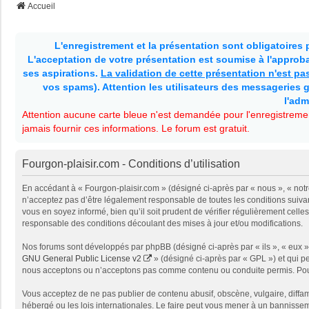
Accueil
L'enregistrement et la présentation sont obligatoires
L'acceptation de votre présentation est soumise à l'approbat
ses aspirations.
La validation de cette présentation n'est p
vos spams). Attention les utilisateurs des messageries g
l'adm
Attention aucune carte bleue n'est demandée pour l'enregistremen
jamais fournir ces informations. Le forum est gratuit.
Fourgon-plaisir.com - Conditions d’utilisation
En accédant à « Fourgon-plaisir.com » (désigné ci-après par « nous », « notr
n’acceptez pas d’être légalement responsable de toutes les conditions suivan
vous en soyez informé, bien qu’il soit prudent de vérifier régulièrement cel
responsable des conditions découlant des mises à jour et/ou modifications.
Nos forums sont développés par phpBB (désigné ci-après par « ils », « eux »,
GNU General Public License v2
» (désigné ci-après par « GPL ») et qui p
nous acceptons ou n’acceptons pas comme contenu ou conduite permis. Pour 
Vous acceptez de ne pas publier de contenu abusif, obscène, vulgaire, diffam
hébergé ou les lois internationales. Le faire peut vous mener à un bannissem