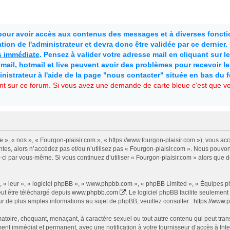
 pour avoir accès aux contenus des messages et à diverses fonctio
ion de l'administrateur et devra donc être validée par ce dernier
as immédiate
. Pensez à valider votre adresse mail en cliquant sur le 
mail, hotmail et live peuvent avoir des problèmes pour recevoir l
inistrateur à l'aide de la page "nous contacter" située en bas du 
t sur ce forum. Si vous avez une demande de carte bleue c'est que vou
e », « nos », « Fourgon-plaisir.com », « https://www.fourgon-plaisir.com »), vous a
tes, alors n’accédez pas et/ou n’utilisez pas « Fourgon-plaisir.com ». Nous pouvon
les-ci par vous-même. Si vous continuez d’utiliser « Fourgon-plaisir.com » alors qu
 « leur », « logiciel phpBB », « www.phpbb.com », « phpBB Limited », « Équipes php
eut être téléchargé depuis
www.phpbb.com
. Le logiciel phpBB facilite seulemen
de plus amples informations au sujet de phpBB, veuillez consulter :
https://www.
atoire, choquant, menaçant, à caractère sexuel ou tout autre contenu qui peut trans
ent immédiat et permanent, avec une notification à votre fournisseur d’accès à In