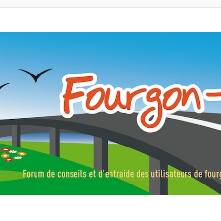
ns, fourgons aménagés, vans et de camping-car. Partagez votre expérie