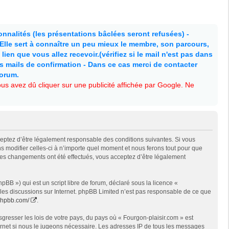
nnalités (les présentations bâclées seront refusées) -
. Elle sert à connaître un peu mieux le membre, son parcours,
lien que vous allez recevoir.(vérifiez si le mail n'est pas dans
es mails de confirmation - Dans ce cas merci de contacter
forum.
s avez dû cliquer sur une publicité affichée par Google. Ne
cceptez d’être légalement responsable des conditions suivantes. Si vous
s modifier celles-ci à n’importe quel moment et nous ferons tout pour que
e des changements ont été effectués, vous acceptez d’être légalement
BB ») qui est un script libre de forum, déclaré sous la licence «
t les discussions sur Internet. phpBB Limited n’est pas responsable de ce que
phpbb.com/
.
gresser les lois de votre pays, du pays où « Fourgon-plaisir.com » est
ternet si nous le jugeons nécessaire. Les adresses IP de tous les messages