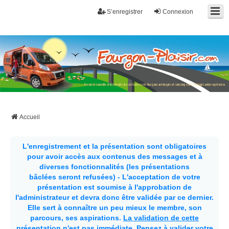
S’enregistrer
Connexion
Fourgon-plaisir.com
Forum de conseils et d'entraide des utilisateurs de fourgons, fourgons
aménagés, vans et de camping-car. Partagez votre expérience.
Accueil
L'enregistrement et la présentation sont obligatoires
pour avoir accès aux contenus des messages et à
diverses fonctionnalités (les présentations
bâclées seront refusées) - L'acceptation de votre
présentation est soumise à l'approbation de
l'administrateur et devra donc être validée par ce dernier.
Elle sert à connaître un peu mieux le membre, son
parcours, ses aspirations.
La validation de cette
présentation n'est pas immédiate
. Pensez à valider votre