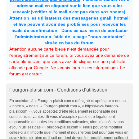
adresse mail en cliquant sur le lien que vous allez
recevoir.(vérifiez si le mail n'est pas dans vos spams).
Attention les utilisateurs des messageries gmail, hotmail
et live peuvent avoir des problèmes pour recevoir les
mails de confirmation - Dans ce cas merci de contacter
l'administrateur à l'aide de la page "nous contacter"
située en bas du forum.
Attention aucune carte bleue n'est demandée pour
l'enregistrement sur ce forum. Si vous avez une demande de
carte bleue c'est que vous avez dû cliquer sur une publicité
affichée par Google. Ne jamais fournir ces informations. Le
forum est gratuit.
Fourgon-plaisir.com - Conditions d’utilisation
En accédant à « Fourgon-plaisir.com » (désigné ci-après par « nous »,
« notre », « nos », « Fourgon-plaisir.com », « https://www.fourgon-
plaisir.com »), vous acceptez d’être légalement responsable des
conditions suivantes. Si vous n’acceptez pas d’être légalement
responsable de toutes les conditions suivantes, alors n’accédez pas
et/ou n’utilisez pas « Fourgon-plaisir.com ». Nous pouvons modifier
celles-ci à n’importe quel moment et nous ferons tout pour que vous en
soyez informé, bien qu’il soit prudent de vérifier régulièrement celles-ci