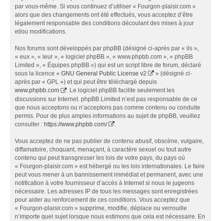
par vous-même. Si vous continuez d’utiliser « Fourgon-plaisir.com »
alors que des changements ont été effectués, vous acceptez d’être
légalement responsable des conditions découlant des mises à jour
et/ou modifications.
Nos forums sont développés par phpBB (désigné ci-après par « ils »,
« eux », « leur », « logiciel phpBB », « www.phpbb.com », « phpBB
Limited », « Équipes phpBB ») qui est un script libre de forum, déclaré
sous la licence «
GNU General Public License v2
» (désigné ci-
après par « GPL ») et qui peut être téléchargé depuis
www.phpbb.com
. Le logiciel phpBB facilite seulement les
discussions sur Internet. phpBB Limited n’est pas responsable de ce
que nous acceptons ou n’acceptons pas comme contenu ou conduite
permis. Pour de plus amples informations au sujet de phpBB, veuillez
consulter :
https://www.phpbb.com/
.
Vous acceptez de ne pas publier de contenu abusif, obscène, vulgaire,
diffamatoire, choquant, menaçant, à caractère sexuel ou tout autre
contenu qui peut transgresser les lois de votre pays, du pays où
« Fourgon-plaisir.com » est hébergé ou les lois internationales. Le faire
peut vous mener à un bannissement immédiat et permanent, avec une
notification à votre fournisseur d’accès à Internet si nous le jugeons
nécessaire. Les adresses IP de tous les messages sont enregistrées
pour aider au renforcement de ces conditions. Vous acceptez que
« Fourgon-plaisir.com » supprime, modifie, déplace ou verrouille
n’importe quel sujet lorsque nous estimons que cela est nécessaire. En